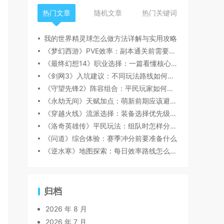
热门文章
随机文章
热门关键词
我的世界精灵球怎么做方法详解与实用攻略
《梦幻西游》PVE效率：副本通关前需要注意什么
《最终幻想14》职业选择：一篇看懂核心玩法
《剑网3》入坑建议：不同玩法路线如何选择
《守望先锋2》阵容组合：平民玩家如何规划资源
《永劫无间》天赋加点：萌新前期应该避开哪些坑
《穿越火线》流派选择：装备选择优先级怎么判断
《洛奇英雄传》平民玩法：组队时怎样分工更顺畅
《问道》综合体验：赛季冲分前要准备什么
《逆水寒》地图探索：每日效率路线怎么安排
归档
2026 年 8 月
2026 年 7 月