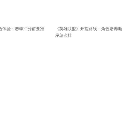
合体验：赛季冲分前要准
《英雄联盟》开荒路线：角色培养顺
序怎么排