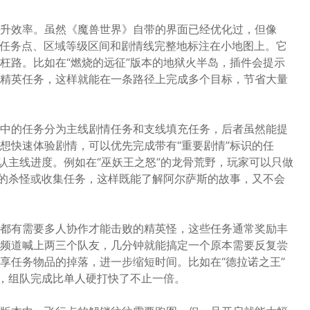
升效率。虽然《魔兽世界》自带的界面已经优化过，但像
，可以把任务点、区域等级区间和剧情线完整地标注在小地图上。它
枉路。比如在“燃烧的远征”版本的地狱火半岛，插件会提示
精英任务，这样就能在一条路径上完成多个目标，节省大量
中的任务分为主线剧情任务和支线填充任务，后者虽然能提
想快速体验剧情，可以优先完成带有“重要剧情”标识的任
认主线进度。例如在“巫妖王之怒”的龙骨荒野，玩家可以只做
复的杀怪或收集任务，这样既能了解阿尔萨斯的故事，又不会
都有需要多人协作才能击败的精英怪，这些任务通常奖励丰
频道喊上两三个队友，几分钟就能搞定一个原本需要反复尝
享任务物品的掉落，进一步缩短时间。比如在“德拉诺之王”
务，组队完成比单人硬打快了不止一倍。