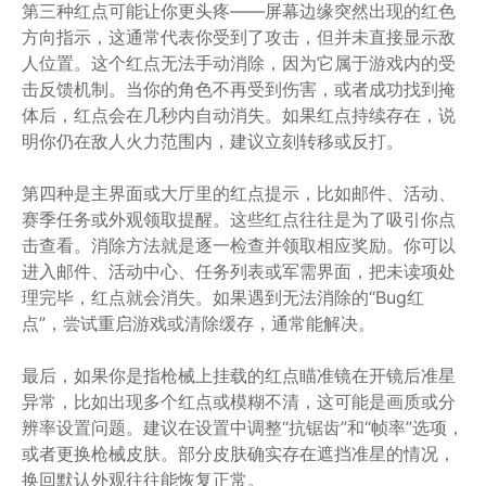
第三种红点可能让你更头疼——屏幕边缘突然出现的红色
方向指示，这通常代表你受到了攻击，但并未直接显示敌
人位置。这个红点无法手动消除，因为它属于游戏内的受
击反馈机制。当你的角色不再受到伤害，或者成功找到掩
体后，红点会在几秒内自动消失。如果红点持续存在，说
明你仍在敌人火力范围内，建议立刻转移或反打。
第四种是主界面或大厅里的红点提示，比如邮件、活动、
赛季任务或外观领取提醒。这些红点往往是为了吸引你点
击查看。消除方法就是逐一检查并领取相应奖励。你可以
进入邮件、活动中心、任务列表或军需界面，把未读项处
理完毕，红点就会消失。如果遇到无法消除的“Bug红
点”，尝试重启游戏或清除缓存，通常能解决。
最后，如果你是指枪械上挂载的红点瞄准镜在开镜后准星
异常，比如出现多个红点或模糊不清，这可能是画质或分
辨率设置问题。建议在设置中调整“抗锯齿”和“帧率”选项，
或者更换枪械皮肤。部分皮肤确实存在遮挡准星的情况，
换回默认外观往往能恢复正常。