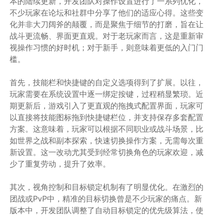
本的陆续更新，开发团队对操作设置进行了一系列优化，
不少玩家在论坛和社群中分享了他们的适应心得。这些变
化并非大刀阔斧的颠覆，而是聚焦于细节的打磨，旨在让
战斗更流畅、界面更直观。对于老玩家而言，这是重新审
视操作习惯的好时机；对于新手，则意味着更低的入门门
槛。
首先，技能栏和快捷键的自定义选项得到了扩展。以往，
玩家需要在系统设置中逐一绑定按键，过程稍显繁琐。近
期更新后，游戏引入了更直观的拖拽式配置界面，玩家可
以直接将技能图标拖到快捷键栏位，并支持保存多套配置
方案。这意味着，玩家可以根据不同职业或战斗场景，比
如世界之战和副本探索，快速切换操作方案，无需每次重
新设置。这一改动尤其受到经常切换角色的玩家欢迎，减
少了重复劳动，提升了效率。
其次，视角控制和目标锁定机制有了明显优化。在激烈的
团战或PvP中，精准的目标切换曾是不少玩家的痛点。新
版本中，开发团队调整了自动目标锁定的优先级算法，使