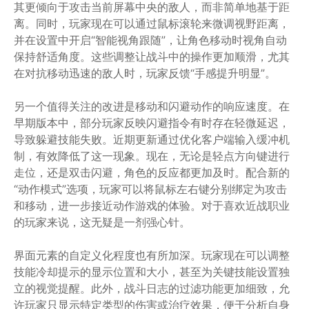
其更倾向于攻击当前屏幕中央的敌人，而非简单地基于距
离。同时，玩家现在可以通过鼠标滚轮来微调视野距离，
并在设置中开启“智能视角跟随”，让角色移动时视角自动
保持舒适角度。这些调整让战斗中的操作更加顺滑，尤其
在对抗移动迅速的敌人时，玩家反馈“手感提升明显”。
另一个值得关注的改进是移动和闪避动作的响应速度。在
早期版本中，部分玩家反映闪避指令有时存在轻微延迟，
导致躲避技能失败。近期更新通过优化客户端输入缓冲机
制，有效降低了这一现象。现在，无论是轻点方向键进行
走位，还是双击闪避，角色的反应都更加及时。配合新的
“动作模式”选项，玩家可以将鼠标左右键分别绑定为攻击
和移动，进一步接近动作游戏的体验。对于喜欢近战职业
的玩家来说，这无疑是一剂强心针。
界面元素的自定义化程度也有所加深。玩家现在可以调整
技能冷却提示的显示位置和大小，甚至为关键技能设置独
立的视觉提醒。此外，战斗日志的过滤功能更加细致，允
许玩家只显示特定类型的伤害或治疗效果，便于分析自身