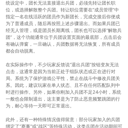
统设定中，团长无法直接退出兵团，必须先转让团长职
位，或选择解散整个兵团。转让职位需要在“成员管理”中
指定一名在线活跃的团员作为新团长，完成交接后你便成
为了普通成员，随后再按照上述步骤退出。而如果兵团已
经无人管理，或是团员长期离线，团长也可以选择“解散兵
团”，这个功能通常位于兵团设置页面的最底部，点击后会
有确认弹窗，一旦确认，兵团数据将无法恢复，所有成员
都会自动脱离。
在实际操作中，不少玩家反馈说“退出兵团”按钮变灰无法
点击，这通常是因为当前正处于组队状态或正在进行对
局。系统为了保护游戏公平性，禁止在战斗中修改兵团关
系。因此，建议玩家在单人状态、且不在任何匹配队列中
时进行操作。另外，如果你刚加入兵团不足24小时，系统
一般也会限制退出，这主要是为了防止恶意频繁跳团的行
为，耐心等待一天即可正常退出。
此外，还有一种特殊情况值得留意：部分玩家加入的兵团
绑定了“赛事”或“战区”等特殊活动，这类兵团在活动期间可