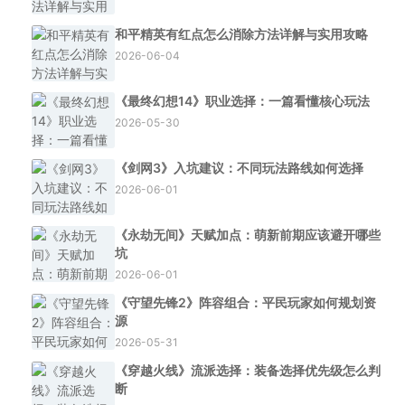
和平精英有红点怎么消除方法详解与实用攻略
2026-06-04
《最终幻想14》职业选择：一篇看懂核心玩法
2026-05-30
《剑网3》入坑建议：不同玩法路线如何选择
2026-06-01
《永劫无间》天赋加点：萌新前期应该避开哪些
坑
2026-06-01
《守望先锋2》阵容组合：平民玩家如何规划资
源
2026-05-31
《穿越火线》流派选择：装备选择优先级怎么判
断