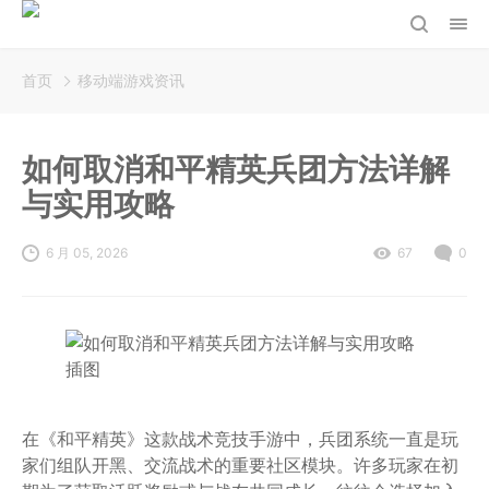
首页
移动端游戏资讯
如何取消和平精英兵团方法详解
与实用攻略
6 月 05, 2026
67
0
在《和平精英》这款战术竞技手游中，兵团系统一直是玩
家们组队开黑、交流战术的重要社区模块。许多玩家在初