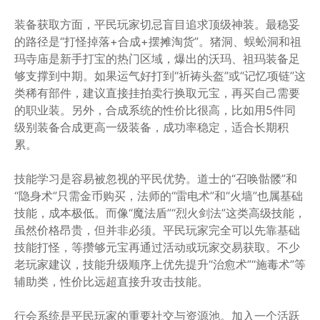
装备获取方面，平民玩家切忌盲目追求顶级神装。最稳妥
的路径是“打怪掉落+合成+摆摊淘货”。猪洞、蜈蚣洞和祖
玛寺庙是新手打宝的热门区域，爆出的沃玛、祖玛装备足
够支撑到中期。如果运气好打到“祈祷头盔”或“记忆项链”这
类稀有部件，建议直接挂拍卖行换取元宝，再买自己需要
的职业装。另外，合成系统的性价比很高，比如用5件同
级别装备合成更高一级装备，成功率稳定，适合长期积
累。
技能学习是容易被忽视的平民优势。道士的“召唤骷髅”和
“隐身术”只需金币购买，法师的“雷电术”和“火墙”也属基础
技能，成本极低。而像“魔法盾”“烈火剑法”这类高级技能，
虽然价格昂贵，但并非必须。平民玩家完全可以先靠基础
技能打怪，等攒够元宝再通过活动或玩家交易获取。不少
老玩家建议，技能升级顺序上优先提升“治愈术”“施毒术”等
辅助类，性价比远超直接升攻击技能。
行会系统是平民玩家的重要社交与资源池。加入一个活跃