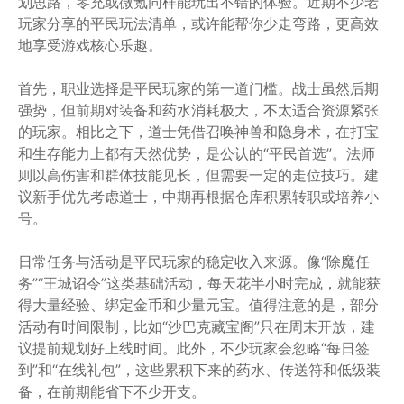
划思路，零充或微氪同样能玩出不错的体验。近期不少老
玩家分享的平民玩法清单，或许能帮你少走弯路，更高效
地享受游戏核心乐趣。
首先，职业选择是平民玩家的第一道门槛。战士虽然后期
强势，但前期对装备和药水消耗极大，不太适合资源紧张
的玩家。相比之下，道士凭借召唤神兽和隐身术，在打宝
和生存能力上都有天然优势，是公认的“平民首选”。法师
则以高伤害和群体技能见长，但需要一定的走位技巧。建
议新手优先考虑道士，中期再根据仓库积累转职或培养小
号。
日常任务与活动是平民玩家的稳定收入来源。像“除魔任
务”“王城诏令”这类基础活动，每天花半小时完成，就能获
得大量经验、绑定金币和少量元宝。值得注意的是，部分
活动有时间限制，比如“沙巴克藏宝阁”只在周末开放，建
议提前规划好上线时间。此外，不少玩家会忽略“每日签
到”和“在线礼包”，这些累积下来的药水、传送符和低级装
备，在前期能省下不少开支。