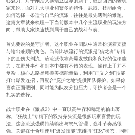
心魅力。对于刚踏入泰瑞亚世界的新手，或是回归的老玩
家来说，面对九大职业和繁多的特性、武器、技能组合，
如何选择一条适合自己的流派，往往是最先遇到的难题。
这篇文章就来梳理一下当前版本中几个主流职业的玩法方
向，帮助大家快速找到属于自己的战斗节奏。
首先要说的是守护者。这个职业在团队中通常扮演着支援
与输出兼顾的角色。当前比较流行的流派是“猎龙者”专精
下的直伤大剑流。该流派依靠高爆发技能和良好的位移能
力，在野外事件和副本中都有不错的表现。操作上手并不
复杂，核心思路是积攒美德能量后，利用“正义之剑”技能
打出爆发连招，再配合“庇护之地”提供团队保护。如果你
喜欢正面硬刚、同时能为队友分担压力，守护者会是一个
扎实的选择。
战士职业在《激战2》中一直以高生存和稳定的输出著
称。“狂战士”专精下的双持斧头流是很多玩家喜爱的玩
法。这套流派强调持续输出与怒气管理，战斗节奏感很
强。关键在于合理使用“爆发技能”来维持“狂怒”状态，同时