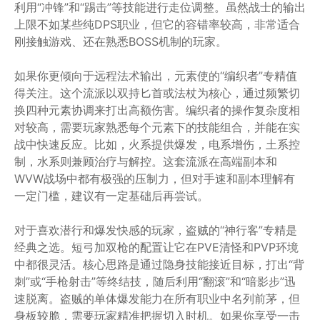
利用“冲锋”和“踢击”等技能进行走位调整。虽然战士的输出
上限不如某些纯DPS职业，但它的容错率较高，非常适合
刚接触游戏、还在熟悉BOSS机制的玩家。
如果你更倾向于远程法术输出，元素使的“编织者”专精值
得关注。这个流派以双持匕首或法杖为核心，通过频繁切
换四种元素协调来打出高额伤害。编织者的操作复杂度相
对较高，需要玩家熟悉每个元素下的技能组合，并能在实
战中快速反应。比如，火系提供爆发，电系增伤，土系控
制，水系则兼顾治疗与解控。这套流派在高端副本和
WVW战场中都有极强的压制力，但对手速和副本理解有
一定门槛，建议有一定基础后再尝试。
对于喜欢潜行和爆发快感的玩家，盗贼的“神行客”专精是
经典之选。短弓加双枪的配置让它在PVE清怪和PVP环境
中都很灵活。核心思路是通过隐身技能接近目标，打出“背
刺”或“手枪射击”等终结技，随后利用“翻滚”和“暗影步”迅
速脱离。盗贼的单体爆发能力在所有职业中名列前茅，但
身板较脆，需要玩家精准把握切入时机。如果你享受一击