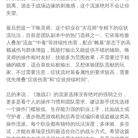
脱离、游走于战场边缘的刺激感，这个流派绝对不会让你
失望。
最后想提一下唤灵师。这个职业在“灾厄师”专精下的症状
流玩法，目前是团队副本中的热门选择之一。它依靠给敌
人叠加“流血”“中毒”等持续性伤害，配合“帷幕”形态下的高
额减伤与群体增益，既能打输出又能提供不错的辅助。唤
灵师的操作相对友好，技能多为范围效果，不需要过于精
确的瞄准，适合喜欢站桩输出、又想体验团队贡献的玩
家。不过需要注意，症状流对装备属性的要求较高，需要
优先堆叠“症状伤害”和“症状持续时间”。
总的来说，《激战2》的流派选择没有绝对的强弱之分，
更多是看个人的操作习惯和团队需求。建议新手优先选择
一个操作门槛较低、生存能力强的职业上手，比如战士或
守护者，逐步熟悉游戏机制后再尝试编织者或盗贼这类高
操作流派。每个职业都有独特的玩法深度，多体验、多尝
试，才能在泰瑞亚找到最适合自己的战斗方式。希望这篇