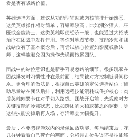
看是否有战略价值。
英雄选择方面，建议从功能型辅助或肉核前排开始熟悉。
这类英雄操作相对简单，容错率较高，比如潮汐猎人、巫
医或全能骑士。这类英雄即便经济一般，也能通过大招或
治疗在团战中发挥作用。等你对地图节奏、技能冷却和团
战站位有了基本概念后，再尝试核心位置如影魔或敌法
师，这样能避免因为操作失误而拖累团队。
团战中的站位意识也是新手容易忽略的细节。很多玩家在
团战爆发时习惯性冲在最前面，结果被对方控制链瞬间秒
杀。更合理的做法是，根据自己英雄的定位选择站位：辅
助尽量站在团队后排，利用远程技能消耗或保护核心；肉
盾英雄则要卡住对手切入路线。团战开启前，先观察对方
关键技能的冷却状态，比如谜团的大招或莱恩的穿刺，等
这些技能交掉后再入场，存活率会大幅提升。
最后，不要忽视游戏内的录像回放功能。每局结束后，花
几分钟看看自己死亡的画面，分析是走位失误还是技能释