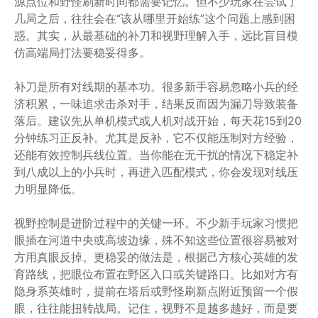
源点位和野怪刷新时间都需要记忆。但不少玩家在尝试了
几局之后，往往会在“该从哪里开始练”这个问题上感到困
惑。其实，从最基础的补刀和视野理解入手，远比盲目模
仿高端局打法要稳妥得多。
补刀是所有对线期的基本功。很多新手容易忽略小兵的经
济积累，一味追求击杀对手，结果反而因为漏刀导致装备
落后。建议先从单机模式或人机对战开始，每天花15到20
分钟练习正反补。尤其是反补，它不仅能压制对方经验，
还能有效控制兵线位置。当你能在无干扰的情况下稳定补
到八成以上的小兵时，再进入匹配模式，你会发现对线压
力明显降低。
视野控制是进阶过程中的关键一环。不少新手玩家习惯把
眼插在河道中央或高坡边缘，殊不知这些位置很容易被对
方用真眼反掉。更稳妥的做法是，根据己方核心英雄的发
育路线，把眼位布置在野区入口或关键路口。比如对方有
隐身系英雄时，提前在塔后或野怪刷新点附近预留一个假
眼，往往能扭转战局。记住，视野不是越多越好，而是要