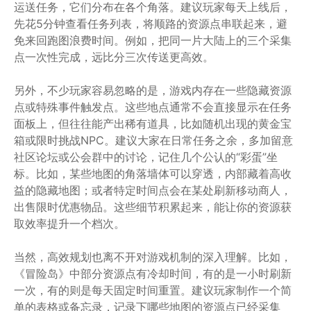
运送任务，它们分布在各个角落。建议玩家每天上线后，
先花5分钟查看任务列表，将顺路的资源点串联起来，避
免来回跑图浪费时间。例如，把同一片大陆上的三个采集
点一次性完成，远比分三次传送更高效。
另外，不少玩家容易忽略的是，游戏内存在一些隐藏资源
点或特殊事件触发点。这些地点通常不会直接显示在任务
面板上，但往往能产出稀有道具，比如随机出现的黄金宝
箱或限时挑战NPC。建议大家在日常任务之余，多加留意
社区论坛或公会群中的讨论，记住几个公认的“彩蛋”坐
标。比如，某些地图的角落墙体可以穿透，内部藏着高收
益的隐藏地图；或者特定时间点会在某处刷新移动商人，
出售限时优惠物品。这些细节积累起来，能让你的资源获
取效率提升一个档次。
当然，高效规划也离不开对游戏机制的深入理解。比如，
《冒险岛》中部分资源点有冷却时间，有的是一小时刷新
一次，有的则是每天固定时间重置。建议玩家制作一个简
单的表格或备忘录，记录下哪些地图的资源点已经采集