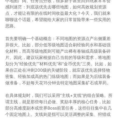
中地图广阔、任务点分散，很多新手甚至回归玩家常常会
感到迷茫：到底该优先去哪些地图，如何高效规划资源
点，才能让有限的在线时间收益最大化？今天，我们就来
聊聊这个话题，希望能给大家的日常冒险带来一些实用的
思路。
首先要明确一个基础概念：不同地图的资源点产出侧重差
异很大。比如，部分低等级地图适合刷经验药水和基础强
化材料，而高等级地图则可能产出稀有卷轴或高级装备碎
片。因此，建议玩家根据自己当前的等级和需求，将地图
划分为“经验优先”“材料优先”和“金币优先”三类。比如，如
果你正处在冲刺200级的关键阶段，就应该优先选择怪物
密集、经验加成高的热门练级地图；而如果是为后续装备
做准备，不妨每天花15分钟去特定地图采集矿石或草药。
在具体规划时，我们可以采用“主线+支线”的组合策略。所
谓主线，就是那些每日必做、奖励丰厚的核心任务，比如
部分高难度副本或世界Boss前置任务，这些往往集中在几
个固定地图上。支线则是指可以灵活调整的采集、狩猎或