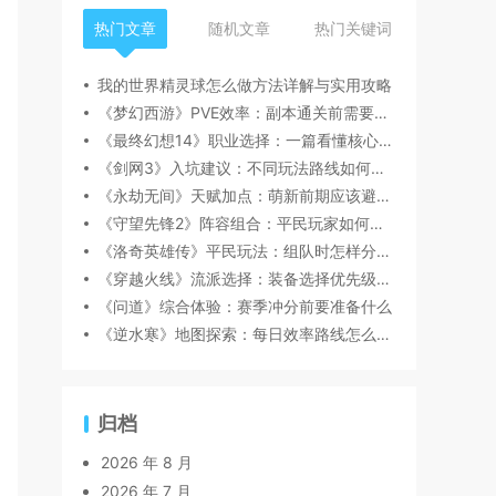
热门文章
随机文章
热门关键词
我的世界精灵球怎么做方法详解与实用攻略
《梦幻西游》PVE效率：副本通关前需要注意什么
《最终幻想14》职业选择：一篇看懂核心玩法
《剑网3》入坑建议：不同玩法路线如何选择
《永劫无间》天赋加点：萌新前期应该避开哪些坑
《守望先锋2》阵容组合：平民玩家如何规划资源
《洛奇英雄传》平民玩法：组队时怎样分工更顺畅
《穿越火线》流派选择：装备选择优先级怎么判断
《问道》综合体验：赛季冲分前要准备什么
《逆水寒》地图探索：每日效率路线怎么安排
归档
2026 年 8 月
2026 年 7 月