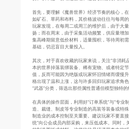
首先，要理解《魔兽世界》经济节奏的核心，在
如矿石、草药和布料，其价格波动往往与每周的
玩家发现，在每周二或周三的维护后，由于大量
扬；而在周末，由于采集活动频繁，供应量增加
集高峰期留意低价材料，适量囤积，等待周初需
基础，切忌盲目大量投入。
其次，对于喜欢收藏的玩家来说，关注“非消耗品
本的世界掉落装绑装备、稀有宠物、或者特定节
值，反而可能因为绝版或玩家怀旧情绪而缓慢升
格出现了温和上涨，这与许多回归玩家追求角色
“武器”分类，筛选出那些属性普通但模型独特
在具体的操作层面，利用好“订单系统”与“专业
造、裁缝、制皮等专业制造的高装等装备或特殊
制造业的成本控制至关重要。建议玩家不要直接
统”向公会成员内部采购，来压低成本。同时，关