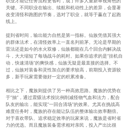
职业才能让任务流程更省时，成了许多人重新审视角色的
关键。不同职业在输出、续航和机动性上的差异，会显著
改变清怪和跑图的节奏，选对了职业，就等于赢在了起跑
线上。
提到省时间，输出能力自然是第一指标。仙族凭借其强大
的群体法术，在清怪效率上一直名列前茅。无论是早期的
雷法还是如今的水火双修，仙族都能在几个回合内解决战
斗，大大缩短了每场战斗的耗时。如果你追求的是“挂机自
动，快速清场”的爽快感，仙族无疑是最直接的选择。不
过，仙族对装备和灵性加点的要求较高，前期投入资源较
多，新手玩家需要做好一定的积累准备。
相比之下，魔族则提供了另一种高效思路。魔族的优势在
于“抽”，通过震慑法术按比例削减怪物气血和法力，配合
队友的输出，能实现“一回合清场”的效果。尤其在挑战高
难度任务时，魔族的存在能让队伍的整体输出效率翻倍。
对于喜欢带队、追求稳定效率的玩家来说，魔族是省时省
力的优选。而且魔族装备需求相对亲民，投入产出比很