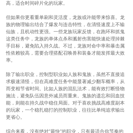
高，适合时间碎片化的玩家。
但如果你更看重单刷和灵活度，龙族或许能带来惊喜。龙
族的物理输出结合了爆发与连击特性，在清怪速度上不输
仙族，且机动性更强。一些龙族玩家反馈，在跑环和抓鬼
这类任务中，龙族的单体点杀和溅射伤害能快速处理掉棘
手目标，避免陷入持久战。不过，龙族对命中率和暴击属
性依赖较高，需要合理搭配召唤兽和装备才能发挥最大效
率。
除了输出职业，控制型职业如人族和鬼族，虽然不直接追
求极速清怪，但在高难度任务中能显著减少翻车概率，从
而变相节省时间。比如人族的混乱法术，能有效打断怪物
施法，避免队伍因意外减员而重来。鬼族的遗忘和回血技
能，则能在持久战中稳住局面。对于喜欢挑战高难度副本
的玩家，一个稳扎稳打的控制职业，往往比单纯追求输出
更省心。
综合来看，没有绝对“最快”的职业，只有最适合你节奏的