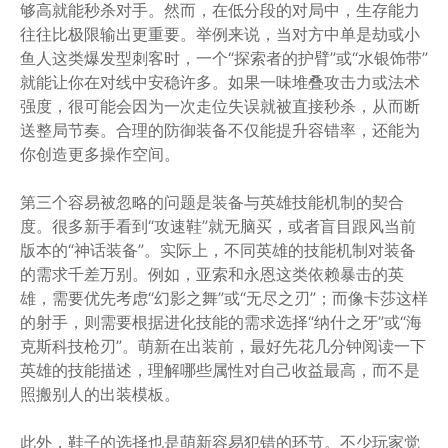
够高就能秒杀对手。然而，在低分段的对局中，生存能力
往往比极限输出更重要。举例来说，当对方中单是劫或小
鱼人这类爆发型刺客时，一个“探索者的护臂”或“水银饰带”
就能让你在对线中安稳许多。如果一味堆叠攻击力或法术
强度，很可能会因为一次走位失误就被直接秒杀，从而断
送整局节奏。合理的防御装备不仅能提升容错率，还能为
你创造更多操作空间。
第三个容易被忽略的问题是装备与英雄技能机制的契合
度。很多新手看到“攻速鞋”就无脑买，或者盲目跟风当前
版本的“神话装备”。实际上，不同英雄的技能机制对装备
的需求千差万别。例如，亚索和永恩这类依赖暴击的英
雄，需要优先考虑“幻影之舞”或“无尽之刃”；而像卡莎这样
的射手，则需要根据进化技能的需求选择“纳什之牙”或“海
克斯科技枪刃”。萌新在出装前，最好先花几分钟阅读一下
英雄的技能描述，理解哪些属性对自己收益最高，而不是
照搬别人的出装模板。
此外，鞋子的选择也是萌新容易犯错的环节。不少玩家觉