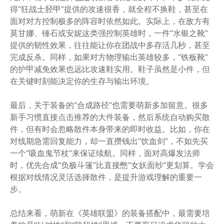
得“狂战士胫甲”提供的攻速很香，就全程不换鞋，甚至在
面对对方控制极多的阵容时依然如此。实际上，在敌方有
莫甘娜、锤石或安妮这类强控制英雄时，一件“水银之靴”
提供的韧性效果，往往能让你在团战中多存活几秒，甚至
完成反杀。同样，如果对方物理输出英雄较多，“铁板靴”
的护甲减免效果也远比攻速鞋实用。鞋子虽然是小件，但
在关键时刻能决定你的生存与输出环境。
最后，关于装备的“合成路径”也需要萌新多加留意。很多
新手习惯直接点击推荐的大件装备，然后系统自动购买散
件，但有时会忽略散件本身带来的即时收益。比如，你在
对线期急需回复能力，却一直攒钱出“饮血剑”，不如先买
一个“吸血鬼节杖”来保证续航。同样，面对高爆发法师
时，优先合成“负极斗篷”比直接憋“女妖面纱”更划算。学会
根据对线情况灵活选择散件，是提升游戏理解的重要一
步。
总结来看，萌新在《英雄联盟》的装备搭配中，最需要培