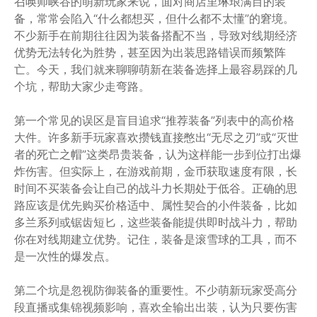
召唤师峡谷的萌新玩家来说，面对商店里琳琅满目的装
备，常常会陷入“什么都想买，但什么都不太懂”的窘境。
不少新手在前期往往因为装备搭配不当，导致对线期经济
优势无法转化为胜势，甚至因为出装思路错误而频繁阵
亡。今天，我们就来聊聊萌新在装备选择上最容易踩的几
个坑，帮助大家少走弯路。
第一个常见的误区是盲目追求“推荐装备”列表中的高价格
大件。许多新手玩家喜欢攒钱直接憋出“无尽之刃”或“灭世
者的死亡之帽”这类昂贵装备，认为这样能一步到位打出爆
炸伤害。但实际上，在游戏前期，金币获取速度有限，长
时间不买装备会让自己的战斗力长期处于低谷。正确的思
路应该是优先购买价格适中、属性契合的小件装备，比如
多兰系列或锯齿短匕，这些装备能提供即时战斗力，帮助
你在对线期建立优势。记住，装备是滚雪球的工具，而不
是一次性的爆发点。
第二个坑是忽视防御装备的重要性。不少萌新玩家受高分
段直播或集锦视频影响，喜欢全输出出装，认为只要伤害