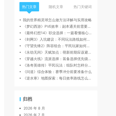
热门文章
随机文章
热门关键词
我的世界精灵球怎么做方法详解与实用攻略
《梦幻西游》PVE效率：副本通关前需要注意什么
《最终幻想14》职业选择：一篇看懂核心玩法
《剑网3》入坑建议：不同玩法路线如何选择
《守望先锋2》阵容组合：平民玩家如何规划资源
《永劫无间》天赋加点：萌新前期应该避开哪些坑
《穿越火线》流派选择：装备选择优先级怎么判断
《洛奇英雄传》平民玩法：组队时怎样分工更顺畅
《问道》综合体验：赛季冲分前要准备什么
《逆水寒》地图探索：每日效率路线怎么安排
归档
2026 年 8 月
2026 年 7 月