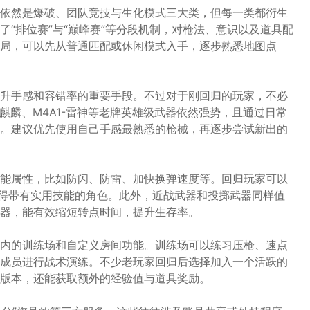
依然是爆破、团队竞技与生化模式三大类，但每一类都衍生
“排位赛”与“巅峰赛”等分段机制，对枪法、意识以及道具配
局，可以先从普通匹配或休闲模式入手，逐步熟悉地图点
升手感和容错率的重要手段。不过对于刚回归的玩家，不必
火麒麟、M4A1-雷神等老牌英雄级武器依然强势，且通过日常
。建议优先使用自己手感最熟悉的枪械，再逐步尝试新出的
能属性，比如防闪、防雷、加快换弹速度等。回归玩家可以
获得带有实用技能的角色。此外，近战武器和投掷武器同样值
器，能有效缩短转点时间，提升生存率。
内的训练场和自定义房间功能。训练场可以练习压枪、速点
成员进行战术演练。不少老玩家回归后选择加入一个活跃的
版本，还能获取额外的经验值与道具奖励。