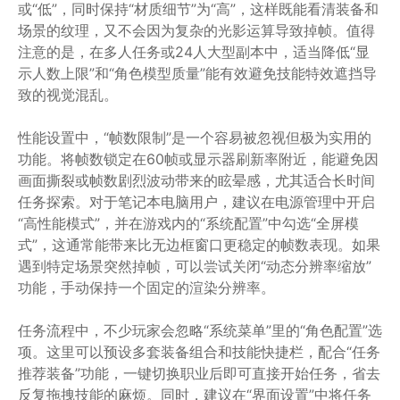
或“低”，同时保持“材质细节”为“高”，这样既能看清装备和
场景的纹理，又不会因为复杂的光影运算导致掉帧。值得
注意的是，在多人任务或24人大型副本中，适当降低“显
示人数上限”和“角色模型质量”能有效避免技能特效遮挡导
致的视觉混乱。
性能设置中，“帧数限制”是一个容易被忽视但极为实用的
功能。将帧数锁定在60帧或显示器刷新率附近，能避免因
画面撕裂或帧数剧烈波动带来的眩晕感，尤其适合长时间
任务探索。对于笔记本电脑用户，建议在电源管理中开启
“高性能模式”，并在游戏内的“系统配置”中勾选“全屏模
式”，这通常能带来比无边框窗口更稳定的帧数表现。如果
遇到特定场景突然掉帧，可以尝试关闭“动态分辨率缩放”
功能，手动保持一个固定的渲染分辨率。
任务流程中，不少玩家会忽略“系统菜单”里的“角色配置”选
项。这里可以预设多套装备组合和技能快捷栏，配合“任务
推荐装备”功能，一键切换职业后即可直接开始任务，省去
反复拖拽技能的麻烦。同时，建议在“界面设置”中将任务