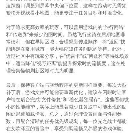
追踪窗口调整到屏幕中央偏下位置，这样在跑动时无需频
繁移开视线看小地图，能更专注于任务目标和环境变化。
对于追求更高效率的玩家，可以善用游戏内的“旅行网络”
和“传送券”来减少跑图时间。虽然飞行坐骑在后期地图非
常便利，但在早期区域，合理规划传送顺序，将“返回”技
能绑定在常用城市，能大幅缩短任务间隙的等待。此外，
近期社区中有玩家分享，在“优雷卡”或“博兹雅”等特殊场景
中，适当降低“视野距离”能提升探索时的流畅度，这在处
理密集怪物刷新区域时尤为明显。
最后，保持客户端与驱动程序的更新同样重要。每次大型
补丁后，游戏文件可能需要重新优化，建议在闲暇时让客
户端在后台完成“文件修复”和“着色器预缓存”。这些看似微
小的性能维护，实际上能显著减少任务途中可能出现的贴
图延迟或加载卡顿。总之，通过合理设置画面与性能参
数，再配合清晰的任务优先级规划，每一位光之战士都能
在艾欧泽亚的冒险中，享受到既流畅又养眼的游戏体验。