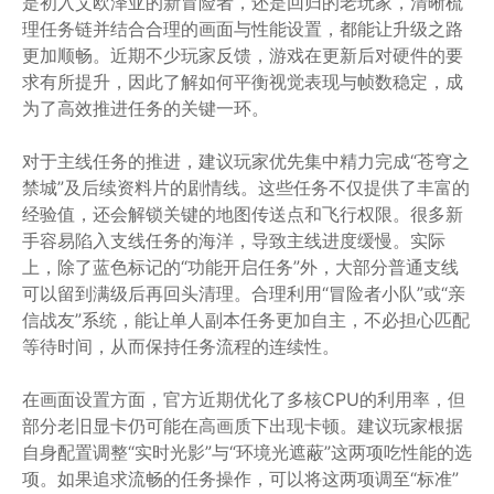
是初入艾欧泽亚的新冒险者，还是回归的老玩家，清晰梳
理任务链并结合合理的画面与性能设置，都能让升级之路
更加顺畅。近期不少玩家反馈，游戏在更新后对硬件的要
求有所提升，因此了解如何平衡视觉表现与帧数稳定，成
为了高效推进任务的关键一环。
对于主线任务的推进，建议玩家优先集中精力完成“苍穹之
禁城”及后续资料片的剧情线。这些任务不仅提供了丰富的
经验值，还会解锁关键的地图传送点和飞行权限。很多新
手容易陷入支线任务的海洋，导致主线进度缓慢。实际
上，除了蓝色标记的“功能开启任务”外，大部分普通支线
可以留到满级后再回头清理。合理利用“冒险者小队”或“亲
信战友”系统，能让单人副本任务更加自主，不必担心匹配
等待时间，从而保持任务流程的连续性。
在画面设置方面，官方近期优化了多核CPU的利用率，但
部分老旧显卡仍可能在高画质下出现卡顿。建议玩家根据
自身配置调整“实时光影”与“环境光遮蔽”这两项吃性能的选
项。如果追求流畅的任务操作，可以将这两项调至“标准”