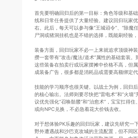
首先要明确回归后的第一目标：角色等级和基础
线和日常任务提供了大量经验。建议回归玩家优
右。此后，每天可以参与像“王城诏令”、“除魔
尸洞或猪洞挂机也是不错的选择，既能刷经验，
装备方面，回归玩家不必一上来就追求顶级神装
攒一套带有“攻击/魔法/道术”属性的基础套装。
这些装备在拍卖行或玩家摆摊中价格不高，但属性
成装备广告，很多都是消耗品或需要高额绑定代
技能的学习顺序也很关键。以战士为例，回归后优
的核心输出。法师则要尽快把“雷电术”和“火墙
议优先强化“召唤骷髅”和“治愈术”，宝宝扛得
或向NPC兑换，不必急着花大价钱去收。
对于想体验PK乐趣的回归玩家，建议先研究一
野外遭遇战和沙巴克攻城的主流配置，但不同区