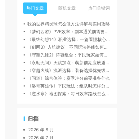
热门文章
随机文章
热门关键词
我的世界精灵球怎么做方法详解与实用攻略
《梦幻西游》PVE效率：副本通关前需要注意什么
《最终幻想14》职业选择：一篇看懂核心玩法
《剑网3》入坑建议：不同玩法路线如何选择
《守望先锋2》阵容组合：平民玩家如何规划资源
《永劫无间》天赋加点：萌新前期应该避开哪些坑
《穿越火线》流派选择：装备选择优先级怎么判断
《问道》综合体验：赛季冲分前要准备什么
《洛奇英雄传》平民玩法：组队时怎样分工更顺畅
《逆水寒》地图探索：每日效率路线怎么安排
归档
2026 年 8 月
2026 年 7 月