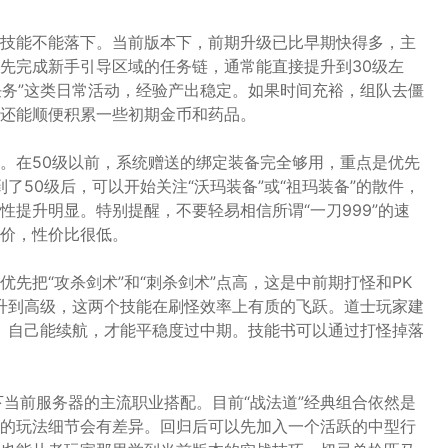
技能不能落下。当前版本下，前期升级已比早期快得多，主
先完成新手引导区域的任务链，通常能直接提升到30级左
任务”这类日常活动，经验产出稳定。如果时间充裕，组队去僵
还能顺便积累一些初期金币和药品。
。在50级以前，系统赠送的绑定装备完全够用，重点是优先
到了50级后，可以开始关注“沃玛装备”或“祖玛装备”的散件，
提升明显。特别提醒，不要轻易相信所谓“一刀999”的速
价，性价比很低。
先把“攻杀剑术”和“刺杀剑术”点高，这是中前期打怪和PK
”升到高级，这两个技能在刷怪效率上有质的飞跃。道士玩家建
住、自己能续航，才能平稳度过中期。技能书可以通过打怪掉落
下当前服务器的主流职业搭配。目前“战法道”经典组合依然是
的玩法细节会有差异。回归后可以先加入一个活跃的中型行