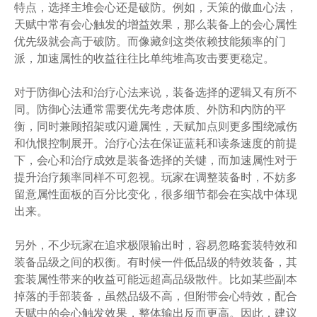
特点，选择主堆会心还是破防。例如，天策的傲血心法，
天赋中常有会心触发的增益效果，那么装备上的会心属性
优先级就会高于破防。而像藏剑这类依赖技能频率的门
派，加速属性的收益往往比单纯堆高攻击要更稳定。
对于防御心法和治疗心法来说，装备选择的逻辑又有所不
同。防御心法通常需要优先考虑体质、外防和内防的平
衡，同时兼顾招架或闪避属性，天赋加点则更多围绕减伤
和仇恨控制展开。治疗心法在保证蓝耗和读条速度的前提
下，会心和治疗成效是装备选择的关键，而加速属性对于
提升治疗频率同样不可忽视。玩家在调整装备时，不妨多
留意属性面板的百分比变化，很多细节都会在实战中体现
出来。
另外，不少玩家在追求极限输出时，容易忽略套装特效和
装备品级之间的权衡。有时候一件低品级的特效装备，其
套装属性带来的收益可能远超高品级散件。比如某些副本
掉落的手部装备，虽然品级不高，但附带会心特效，配合
天赋中的会心触发效果，整体输出反而更高。因此，建议