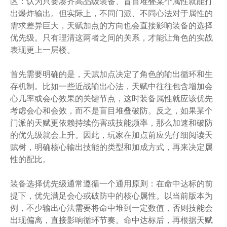
区：认为只要凑齐高品级装备、盲目堆叠某个属性就能打
出爆炸输出。但实际上，不同门派、不同心法对于属性的
需求差异巨大，天赋加点的方向也会直接影响装备的选择
优先级。只有理清这两者之间的关系，才能让角色的实战
表现更上一层楼。
首先需要明确的是，天赋加点决定了角色的输出循环和生
存机制。比如一些近战输出心法，天赋中往往包含增加会
心几率或会心效果的关键节点，这时装备属性就应该优先
考虑会心和会效，而不是盲目堆叠破防。反之，如果某个
门派的天赋更依赖持续伤害或技能频率，那么加速和破防
的优先级就会上升。因此，玩家在加点前应先仔细阅读天
赋树，明确核心输出技能的类型和加成方式，再来决定属
性的配比。
装备选择优先级通常遵循一个通用原则：在命中达标的前
提下，优先满足会心或破防中的核心属性。以当前版本为
例，不少输出心法需要将命中堆到一定数值，否则技能会
出现偏离，直接影响循环节奏。命中达标后，再根据天赋