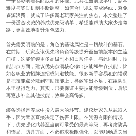
一步都影响着实际战斗的体验。尤其在当前版本中，副本
难度与奖励机制不断调整，如何合理规划养成路线，避免
资源浪费，就成了许多新老玩家关注的焦点。本文整理了
一份适合收藏的养成优先级清单，希望能帮助大家少走弯
路，更高效地提升角色战力。
首先需要明确的是，角色的基础属性是一切战斗的基石。
在前期，玩家应该优先将角色等级提升至当前版本的主流
门槛，这能解锁更多高级副本和日常任务。与此同时，技
能加点方面，建议优先点满核心输出技能和生存技能，比
如各职业的招牌连招或闪避技能。很多新手容易犯的错误
是把技能点分散到辅助技能上，导致输出不足，在组队副
本里显得乏力。其实，只要保证主要技能等级到位，后续
再逐步补全其他技能，效率会高得多。
装备选择是养成中投入最大的环节。建议玩家先从武器入
手，因为武器直接决定了伤害上限。在资源有限的情况
下，优先强化武器至当前可承受的最高等级，再考虑防具
和饰品。防具方面，不必追求极限强化，以能顺畅通关当