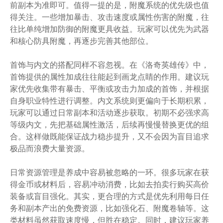
前副本为准即可。值得一提的是，附魔系统的优先级也值
得关注。一些增加暴击、攻击速度或属性伤害的附魔，往
往比单纯增加防御的附魔更具收益。玩家可以优先为武器
和核心防具附魔，再逐步完善其他部位。
首饰与内文的搭配同样不容忽视。在《洛奇英雄传》中，
首饰提供的属性加成往往能起到画龙点睛的作用。建议玩
家优先收集带有暴击、平衡或攻击力加成的首饰，并根据
自身职业特性进行调整。内文系统则更偏向于长期积累，
玩家可以通过日常副本和活动逐步获取。初期不必强求高
等级内文，先把基础属性激活，后续再慢慢替换更优的组
合。这样做既能保证战力稳步提升，又不会因为盲目追求
极品而浪费大量资源。
日常资源管理是养成中容易被忽略的一环。很多玩家在获
得金币或材料后，容易冲动消费，比如去拍卖行购买高价
装备或盲目强化。其实，更合理的方式是优先利用每日任
务和副本产出的免费资源，比如强化石、附魔卷轴等。这
类材料虽然获取速度慢，但胜在稳定。同时，建议玩家养