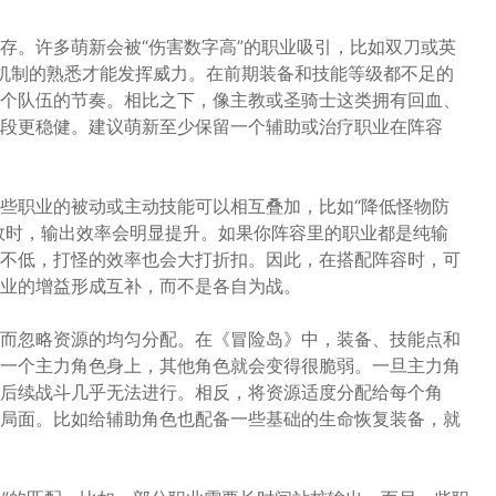
存。许多萌新会被“伤害数字高”的职业吸引，比如双刀或英
S机制的熟悉才能发挥威力。在前期装备和技能等级都不足的
个队伍的节奏。相比之下，像主教或圣骑士这类拥有回血、
段更稳健。建议萌新至少保留一个辅助或治疗职业在阵容
些职业的被动或主动技能可以相互叠加，比如“降低怪物防
同时生效时，输出效率会明显提升。如果你阵容里的职业都是纯输
不低，打怪的效率也会大打折扣。因此，在搭配阵容时，可
业的增益形成互补，而不是各自为战。
而忽略资源的均匀分配。在《冒险岛》中，装备、技能点和
一个主力角色身上，其他角色就会变得很脆弱。一旦主力角
后续战斗几乎无法进行。相反，将资源适度分配给每个角
局面。比如给辅助角色也配备一些基础的生命恢复装备，就