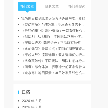
热门文章
随机文章
热门关键词
我的世界精灵球怎么做方法详解与实用攻略
《梦幻西游》PVE效率：副本通关前需要注意什么
《最终幻想14》职业选择：一篇看懂核心玩法
《剑网3》入坑建议：不同玩法路线如何选择
《守望先锋2》阵容组合：平民玩家如何规划资源
《永劫无间》天赋加点：萌新前期应该避开哪些坑
《穿越火线》流派选择：装备选择优先级怎么判断
《洛奇英雄传》平民玩法：组队时怎样分工更顺畅
《问道》综合体验：赛季冲分前要准备什么
《逆水寒》地图探索：每日效率路线怎么安排
归档
2026 年 8 月
2026 年 7 月