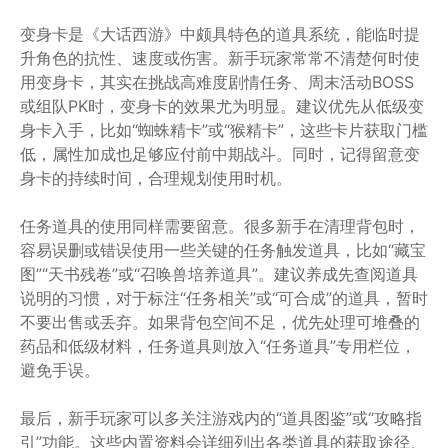
变身卡是《大话西游》中颇具特色的道具系统，能临时提
升角色的抗性、速度或伤害。新手玩家常常不清楚何时使
用变身卡，其实在挑战高难度剧情任务、周末活动BOSS
或组队PK时，变身卡的效果尤为明显。建议优先从低级变
身卡入手，比如“蜘蛛精卡”或“猴精卡”，这些卡片获取门槛
低，属性加成也足够应付前中期战斗。同时，记得留意变
身卡的持续时间，合理规划使用时机。
任务道具的使用同样需要留意。很多新手在清理背包时，
容易误删或错误使用一些关键的任务触发道具，比如“藏宝
图”“天书残卷”或“召唤兽培养道具”。建议养成先查阅道具
说明的习惯，对于标注“任务相关”或“可合成”的道具，暂时
不要出售或丢弃。如果背包空间不足，优先处理可堆叠的
药品和低级材料，任务道具则放入“任务道具”专用栏位，
避免手误。
最后，新手玩家可以多关注游戏内的“道具图鉴”或“攻略指
引”功能。这些内置资料会详细列出各类道具的获取途径、