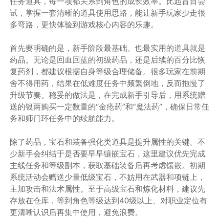
任务道具，每一项都关系到角色的成长效率。比起盲目尝
试，掌握一套清晰的道具使用思路，能让新手玩家少走很
多弯路，更快体验到游戏核心内容的乐趣。
首先要明确的是，新手阶段最基础、也最实用的道具就是
药品。无论是回血回蓝的初级药品，还是后续的百分比恢
复药剂，都建议根据自身等级合理储备。很多玩家在前期
舍不得用药，结果在低难度任务中频繁倒地，反而拖慢了
升级节奏。稳妥的做法是，在完成新手引导后，用系统赠
送的银两购买一定数量的“金疮药”和“魔法药”，确保日常任
务和师门环任务中的续航能力。
除了药品，宝石和装备强化类道具是提升属性的关键。不
少新手会纠结于是否要早早镶嵌宝石，这里建议优先完成
主线任务和等级副本，获取基础装备后再考虑镶嵌。初期
系统活动会赠送少量低级宝石，不妨用在武器和项链上，
主加攻击和法术属性。至于高级宝石和炼化材料，建议先
存放在仓库，等到角色等级达到40级以上、对职业定位有
更清晰认识后再集中使用，避免浪费。