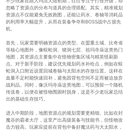
不少玩家在踏入玛法大陆初期，往往专注于打怪升级，却
忽略了资源点的分布与道具的合理搭配。其实，精准规划
资源点不仅能避免无效跑图，还能让药水、卷轴等消耗品
的利用率大幅提升，从而在装备争夺和BOSS战中占据先
机。
首先，玩家需要明确资源点的类型。在盟重土城、比奇省
等核心地图外，像蜈蚣洞、猪洞七层、祖玛寺庙这类热门
地图，其资源点主要集中在怪物密集区域与精英怪刷新
点。对于新手阶段，建议优先规划药水补给点，例如在蜈
蚣洞入口附近设置回城卷轴与太阳水的存放位置。这样在
血量不足时能快速回补，避免因背包空间不足而被迫放弃
战利品。同时，像沃玛寺庙这类地图，可以预留一个随机
传送卷，以便在被怪物围困时脱身，这是不少老玩家总结
出的基础生存技巧。
进入中期阶段，地图资源点的规划需要更精细。比如在封
魔谷的霸者大厅，这里产出高级装备与技能书，但怪物攻
击力较高。玩家应提前在背包中备好魔法药与大太阳水，