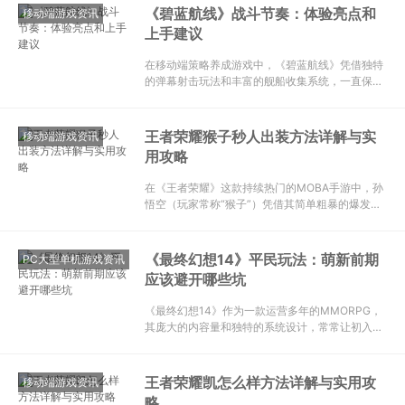
制这位武圣，不能只靠单一英雄，而是需要从阵容
《碧蓝航线》战斗节奏：体验亮点和
移动端游戏资讯
选择、对线技巧和团战
上手建议
在移动端策略养成游戏中，《碧蓝航线》凭借独特
的弹幕射击玩法和丰富的舰船收集系统，一直保持
着较高的热度。对于新老玩家而言，战斗节奏的掌
控是决定推图效率和资源收益的关键。近期不少玩
家反馈，随着高难图和新活动的更迭，合理调整战
王者荣耀猴子秒人出装方法详解与实
移动端游戏资讯
斗节奏，从“无脑自律
用攻略
在《王者荣耀》这款持续热门的MOBA手游中，孙
悟空（玩家常称“猴子”）凭借其简单粗暴的爆发机
制，一直是打野位的高人气选择。近期不少玩家在
实战中发现，猴子的秒人能力虽然依旧强势，但出
装思路需要根据版本节奏进行微调。今天我们就来
《最终幻想14》平民玩法：萌新前期
PC大型单机游戏资讯
详细拆解一套当前
应该避开哪些坑
《最终幻想14》作为一款运营多年的MMORPG，
其庞大的内容量和独特的系统设计，常常让初入艾
欧泽亚的萌新感到迷茫。不少玩家在前期因为不了
解游戏机制，走了不少弯路，甚至影响了游戏体
验。对于追求高效与顺畅的平民玩家来说，避开一
王者荣耀凯怎么样方法详解与实用攻
移动端游戏资讯
些常见的“坑”，远
略