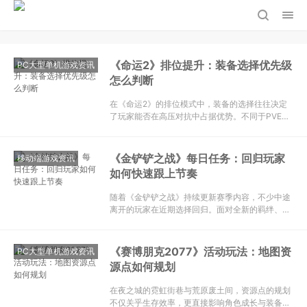
《命运2》排位提升：装备选择优先级
PC大型单机游戏资讯
怎么判断
在《命运2》的排位模式中，装备的选择往往决定
了玩家能否在高压对抗中占据优势。不同于PVE环
境下的“光等至上”，排位赛更考验装备的协同性与
针对性。不少玩家在冲刺传说段位时，会陷入盲目
堆砌高属性装备的误区，忽略了武器框架、Perk组
《金铲铲之战》每日任务：回归玩家
移动端游戏资讯
合与对局定位
如何快速跟上节奏
随着《金铲铲之战》持续更新赛季内容，不少中途
离开的玩家在近期选择回归。面对全新的羁绊、弈
子以及机制调整，老玩家往往会感到些许陌生。如
何在回归后快速适应版本节奏，并高效完成每日任
务获取资源，成为许多回归玩家关心的重点。本文
《赛博朋克2077》活动玩法：地图资
PC大型单机游戏资讯
将从任务规划、阵容思
源点如何规划
在夜之城的霓虹街巷与荒原废土间，资源点的规划
不仅关乎生存效率，更直接影响角色成长与装备积