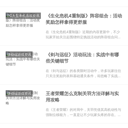
累的节奏。对于不少《赛博朋克2077》的玩家来
说，地图上散布的芯片、组件、武器箱与快速旅行
点，构成了探索与战斗之外的另一层策略维度。合
《生化危机4重制版》阵容组合：活动
PC大型单机游戏资讯
理规划这些资源点，
奖励怎样拿得更舒服
在《生化危机4重制版》近期的内容更新中，不少
玩家开始关注起围绕特定挑战活动的阵容组合问
题。这里的“阵容”并非指传统意义上的组队，而是
指玩家在挑战“佣兵模式”或“靶场”等限时活动时，
所选择的武器搭配、角色特性以及战术思路。如何
《剑与远征》活动玩法：实战中有哪
移动端游戏资讯
通过合理的组合，
些关键细节
在《剑与远征》的各类限时活动中，许多玩家往往
只关注奖励列表和基础通关条件，却忽略了实战中
足以影响最终收益的关键细节。无论是推图挑战还
是资源兑换，只有把握好这些容易被忽视的环节，
才能让活动收益最大化。 首先，阵容的灵活调整比
王者荣耀怎么克制关羽方法详解与实
移动端游戏资讯
固定搭配更重要。不
用攻略
在《王者荣耀》的对局中，关羽凭借其高机动性与
强制位移能力，一直是让不少玩家头疼的存在。无
论是团战绕后还是单带牵制，关羽的冲锋状态一旦
成型，往往能给后排造成毁灭性打击。想要有效克