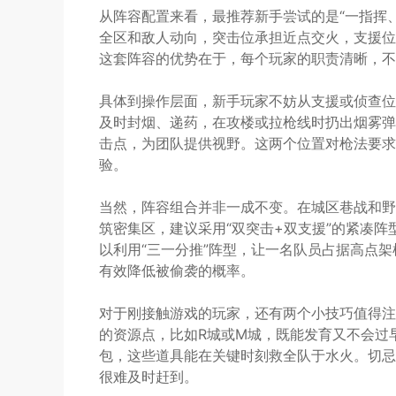
从阵容配置来看，最推荐新手尝试的是“一指挥
全区和敌人动向，突击位承担近点交火，支援位
这套阵容的优势在于，每个玩家的职责清晰，不会
具体到操作层面，新手玩家不妨从支援或侦查位
及时封烟、递药，在攻楼或拉枪线时扔出烟雾弹
击点，为团队提供视野。这两个位置对枪法要求
验。
当然，阵容组合并非一成不变。在城区巷战和野
筑密集区，建议采用“双突击+双支援”的紧凑
以利用“三一分推”阵型，让一名队员占据高点
有效降低被偷袭的概率。
对于刚接触游戏的玩家，还有两个小技巧值得注
的资源点，比如R城或M城，既能发育又不会过
包，这些道具能在关键时刻救全队于水火。切忌
很难及时赶到。