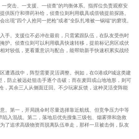
、一突击、一支援、一侦查”的均衡体系。指挥位负责观察安
提供医疗和弹药补给，侦查位则利用载具或倍镜提前探路。
出现“四个人抢同一把枪”或者“全队扎堆被一锅端”的窘境。
入手。支援位不必冲在最前，只需紧跟队伍，在队友受伤时
掩护。侦查位则可以利用载具快速转移，提前标记房区或伏
相对较低，更看重意识与配合，能帮助新手快速积累实战经
区遭遇战中，阵型需要灵活调整。例如，在G港或P城这类建
阵型，防止被远处狙击手逐个击破；而在麦田或山地地形，则可
架枪，其余三人从侧面迂回。不少玩家反馈，这种灵活变阵能
意。第一，开局跳伞时尽量选择靠近航线、但竞争压力中等
早陷入混战。第二，落地后优先搜集三级包、烟雾弹和急救
为了追求高级物资而脱离队伍单走，那样一旦被击倒，队友