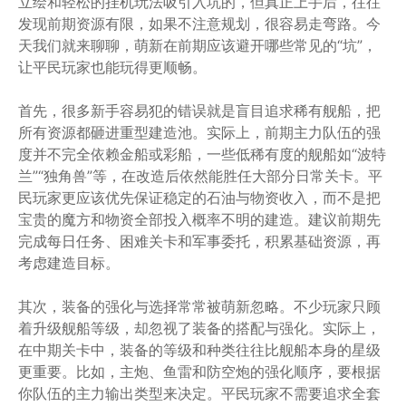
立绘和轻松的挂机玩法吸引入坑的，但真正上手后，往往
发现前期资源有限，如果不注意规划，很容易走弯路。今
天我们就来聊聊，萌新在前期应该避开哪些常见的“坑”，
让平民玩家也能玩得更顺畅。
首先，很多新手容易犯的错误就是盲目追求稀有舰船，把
所有资源都砸进重型建造池。实际上，前期主力队伍的强
度并不完全依赖金船或彩船，一些低稀有度的舰船如“波特
兰”“独角兽”等，在改造后依然能胜任大部分日常关卡。平
民玩家更应该优先保证稳定的石油与物资收入，而不是把
宝贵的魔方和物资全部投入概率不明的建造。建议前期先
完成每日任务、困难关卡和军事委托，积累基础资源，再
考虑建造目标。
其次，装备的强化与选择常常被萌新忽略。不少玩家只顾
着升级舰船等级，却忽视了装备的搭配与强化。实际上，
在中期关卡中，装备的等级和种类往往比舰船本身的星级
更重要。比如，主炮、鱼雷和防空炮的强化顺序，要根据
你队伍的主力输出类型来决定。平民玩家不需要追求全套