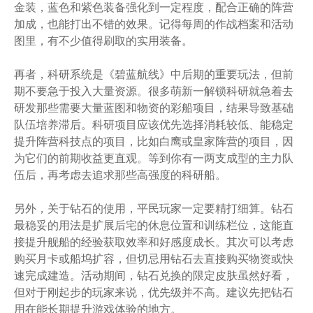
金装，蓝色和紫色装备强化到一定程度，配合正确的阵营
加成，也能打出不错的效果。记得每周的作战档案和活动
图里，有不少值得刷取的实用装备。
再者，科研系统是《碧蓝航线》中后期的重要玩法，但前
期不要急于投入大量资源。很多萌新一解锁科研就急着去
研发那些需要大量蓝图和物资的彩船项目，结果导致基础
队伍培养滞后。科研项目应该优先选择消耗较低、能稳定
提升阵营科技点的项目，比如白鹰或皇家阵营的项目，因
为它们的前期收益更直观。等到你有一两支成型的主力队
伍后，再考虑去追求那些高强度的科研船。
另外，关于钻石的使用，平民玩家一定要精打细算。钻石
最稳妥的用法是扩展后宅的休息位置和训练栏位，这能直
接提升舰船的经验获取效率和好感度成长。其次可以考虑
购买月卡或船坞扩容，但切忌用钻石去直接购买物资或快
速完成建造。活动期间，钻石兑换的限定皮肤虽然好看，
但对于刚起步的玩家来说，优先级并不高。建议先把钻石
用在能长期提升游戏体验的地方。