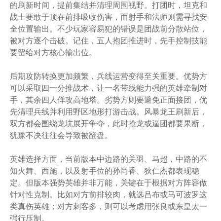
的刷新时间，提前集结并清理周围视野。打团时，坦克和
战士要敢于顶在前排吸收伤害，而射手和法师则需寻找安
全位置输出。不少玩家容易犯的错误是团战前分散站位，
被对方逐个击破。记住，五人抱团推进时，先手控制技能
要留给对方核心输出位。
后期攻防转换更加频繁，兵线运营变得至关重要。优势方
可以采取四一分推战术，让一名带线能力强的英雄牵制对
手，其余四人佯攻高地塔。劣势方则要避免正面接团，优
先清理兵线并利用野区地形打游击战。风暴龙王刷新后，
双方都会围绕龙坑展开争夺，此时抢龙或逼团都要果断，
犹豫不决往往会导致被翻盘。
英雄选择方面，当前版本中边路的关羽、马超，中路的不
知火舞、西施，以及射手位的孙尚香、狄仁杰都表现稳
定。但版本强势英雄并非万能，关键在于根据对方阵容做
针对性克制。比如对方前排较肉，就选吕布或马可波罗这
类真伤英雄；对方刺客多，则可以考虑用张良或东皇太一
强行压制。