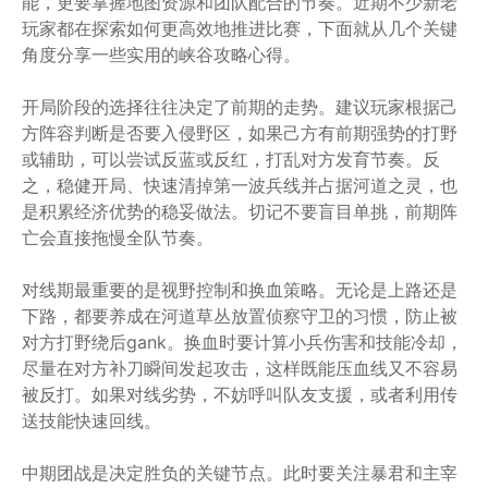
能，更要掌握地图资源和团队配合的节奏。近期不少新老
玩家都在探索如何更高效地推进比赛，下面就从几个关键
角度分享一些实用的峡谷攻略心得。
开局阶段的选择往往决定了前期的走势。建议玩家根据己
方阵容判断是否要入侵野区，如果己方有前期强势的打野
或辅助，可以尝试反蓝或反红，打乱对方发育节奏。反
之，稳健开局、快速清掉第一波兵线并占据河道之灵，也
是积累经济优势的稳妥做法。切记不要盲目单挑，前期阵
亡会直接拖慢全队节奏。
对线期最重要的是视野控制和换血策略。无论是上路还是
下路，都要养成在河道草丛放置侦察守卫的习惯，防止被
对方打野绕后gank。换血时要计算小兵伤害和技能冷却，
尽量在对方补刀瞬间发起攻击，这样既能压血线又不容易
被反打。如果对线劣势，不妨呼叫队友支援，或者利用传
送技能快速回线。
中期团战是决定胜负的关键节点。此时要关注暴君和主宰