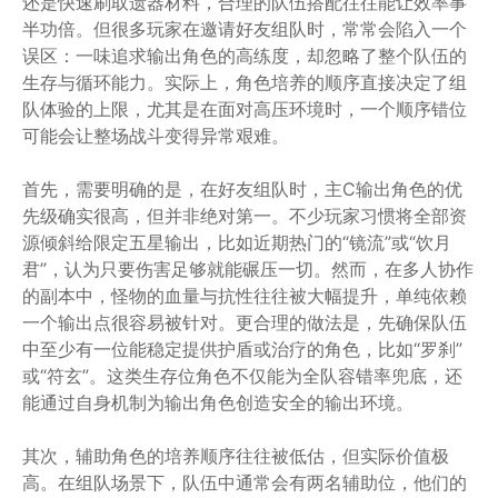
还是快速刷取遗器材料，合理的队伍搭配往往能让效率事
半功倍。但很多玩家在邀请好友组队时，常常会陷入一个
误区：一味追求输出角色的高练度，却忽略了整个队伍的
生存与循环能力。实际上，角色培养的顺序直接决定了组
队体验的上限，尤其是在面对高压环境时，一个顺序错位
可能会让整场战斗变得异常艰难。
首先，需要明确的是，在好友组队时，主C输出角色的优
先级确实很高，但并非绝对第一。不少玩家习惯将全部资
源倾斜给限定五星输出，比如近期热门的“镜流”或“饮月
君”，认为只要伤害足够就能碾压一切。然而，在多人协作
的副本中，怪物的血量与抗性往往被大幅提升，单纯依赖
一个输出点很容易被针对。更合理的做法是，先确保队伍
中至少有一位能稳定提供护盾或治疗的角色，比如“罗刹”
或“符玄”。这类生存位角色不仅能为全队容错率兜底，还
能通过自身机制为输出角色创造安全的输出环境。
其次，辅助角色的培养顺序往往被低估，但实际价值极
高。在组队场景下，队伍中通常会有两名辅助位，他们的