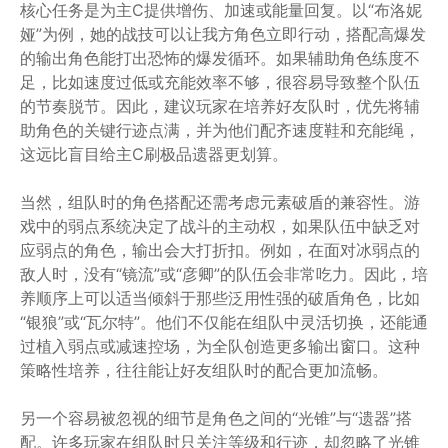
核心任务是为主C提供增伤、加速或能量回复。以“布洛妮
娅”为例，她的战技可以让我方角色立即行动，搭配高爆发
的输出角色能打出恐怖的爆发循环。如果辅助角色练度不
足，比如速度过低或充能效率不够，很容易导致整个队伍
的节奏脱节。因此，建议玩家在培养好友队时，优先将辅
助角色的关键行迹点满，并为他们配齐速度鞋和充能绳，
这远比盲目给主C刷极品遗器更划算。
当然，组队时的角色搭配还需考虑元素破盾的兼容性。游
戏中的弱点系统决定了战斗的主动权，如果队伍中缺乏对
应弱点的角色，输出会大打折扣。例如，在面对冰弱点的
敌人时，没有“镜流”或“彦卿”的队伍会非常吃力。因此，培
养顺序上可以适当倾斜于那些泛用性强的破盾角色，比如
“银狼”或“瓦尔特”。他们不仅能在组队中灵活切换，还能通
过植入弱点或减速控场，为全队创造更多输出窗口。这种
策略性培养，往往能让好友组队时的配合更加流畅。
另一个容易被忽视的细节是角色之间的“光锥”与“遗器”搭
配。许多玩家在组队时只关注等级和行迹，却忽略了光锥