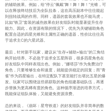
的辅助效果。例如，给“停云”佩戴“舞！舞！舞！”光锥，可
以在释放终结技后为全队拉条，这在高压副本中往往能起
到扭转战局的作用。同样，遗器的套装效果也不能马虎，
比如“铁卫”套装的减伤效果在好友组队时能显著提升生存
能力。因此，在资源有限的情况下，优先为关键辅助角色
配置合适的四星光锥和主属性正确的遗器，性价比往往高
于追求主C的六星武器。
最后，针对新手玩家，建议从“生存+辅助+输出”的三角结
构开始培养。不必急于追求全五星阵容，很多四星角色在
好友组队中同样表现出色。例如，“娜塔莎”作为免费治疗
角色，只要堆够生命和速度，就能提供稳定的回复；而“青
雀”作为四星输出，在特定配队下甚至能打出堪比五星的爆
发。玩家可以围绕这些易获取的角色组建基础队伍，再逐
步替换为更高稀有度的角色。这种循序渐进的培养方式，
既能保证组队体验，又能避免资源浪费。
总的来说，《崩坏：星穹铁道》的好友组队并非简单的数