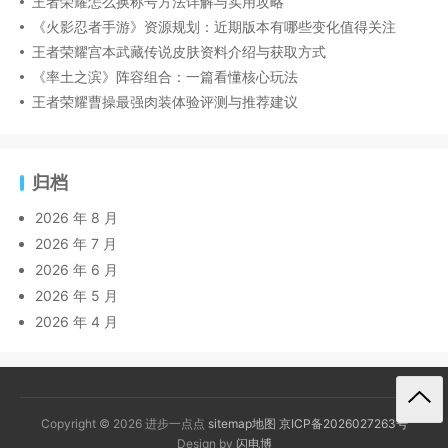
王者荣耀怎么换称号方法详解与实用攻略
《火影忍者手游》资源规划：近期版本有哪些变化值得关注
王者荣耀宫本武藏传说皮肤资料介绍与获取方式
《率土之滨》阵容组合：一篇看懂核心玩法
王者荣耀曹操最强肉装体验评测与推荐建议
归档
2026 年 8 月
2026 年 7 月
2026 年 6 月
2026 年 5 月
2026 年 4 月
Copyright © 2026 进步一点点
sitemap地图
京ICP备2026027263号
Design by
闪电博