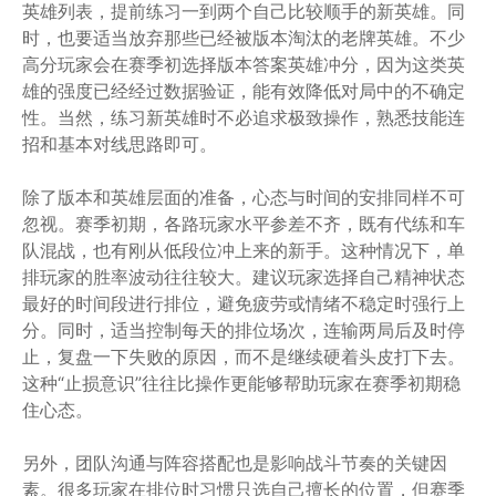
英雄列表，提前练习一到两个自己比较顺手的新英雄。同
时，也要适当放弃那些已经被版本淘汰的老牌英雄。不少
高分玩家会在赛季初选择版本答案英雄冲分，因为这类英
雄的强度已经经过数据验证，能有效降低对局中的不确定
性。当然，练习新英雄时不必追求极致操作，熟悉技能连
招和基本对线思路即可。
除了版本和英雄层面的准备，心态与时间的安排同样不可
忽视。赛季初期，各路玩家水平参差不齐，既有代练和车
队混战，也有刚从低段位冲上来的新手。这种情况下，单
排玩家的胜率波动往往较大。建议玩家选择自己精神状态
最好的时间段进行排位，避免疲劳或情绪不稳定时强行上
分。同时，适当控制每天的排位场次，连输两局后及时停
止，复盘一下失败的原因，而不是继续硬着头皮打下去。
这种“止损意识”往往比操作更能够帮助玩家在赛季初期稳
住心态。
另外，团队沟通与阵容搭配也是影响战斗节奏的关键因
素。很多玩家在排位时习惯只选自己擅长的位置，但赛季