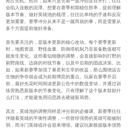
抢占先机。然而，如果只是凭着一股冲劲盲目开打，往往
会陷入连败的泥潭。想要在赛季初期稳住胜率，提前理解
版本节奏、做好英雄池的梳理，往往比单纯的手速和反应
更加重要。赛季冲分从来不是一蹴而就的事，而是需要从
多个方面提前做好准备。
首先要关注的，是版本更新的核心改动。每个赛季更新
时，地图资源、野怪血量、防御塔机制乃至装备数值都可
能发生变化。这些看似细微的调整，会直接影响到打野的
刷野路线、边路的对线节奏，以及中后期的团战决策。比
如，如果新赛季加强了暴君和主宰的收益，那么围绕远古
生物的争夺就会成为前期博弈的重点。玩家在赛季开启
前，最好先花时间阅读更新公告中的数值变动，并通过训
练营熟悉新版本的节奏变化。只有理解了这个版本鼓励什
么打法，才能避免用旧思路去硬碰新局势。
其次，英雄池的调整同样是冲分前的必修课。新赛季往往
伴随着英雄的平衡性调整，一些曾经强势的英雄可能被削
弱，而冷门英雄或许会迎来增强。建议玩家根据版本强势