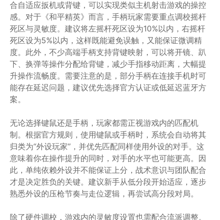
合自适应扳机或背键，可以实现类似主机射击游戏的操控
感。对于《和平精英》而言，手柄玩家需要重点调校摇杆
死区与灵敏度。建议将左摇杆死区设为10%以内，右摇杆
死区设为5%以内，这样既能避免误触，又能保证微调精
度。此外，不少高端手柄支持背键映射，可以将开镜、趴
下、换弹等操作分配给背键，减少手指移动距离，大幅提
升操作流畅度。需要注意的是，部分手柄在连接手机时可
能存在延迟问题，建议优先选择官方认证或低延迟蓝牙方
案。
无论选择键鼠还是手柄，玩家都需正视游戏内的匹配机
制。根据官方规则，使用键鼠或手柄时，系统会自动将其
归类为“外设玩家”，并优先匹配同样使用外设的对手。这
意味着你在操作提升的同时，对手的水平也可能更高。因
此，单纯依赖外设并不能保证上分，战术意识与团队配合
才是决定胜负的关键。建议新手从低分段开始适应，逐步
熟悉外设的压枪节奏与走位逻辑，再尝试高分段对局。
除了硬件调校，游戏内的灵敏度设置也需配合流派调整。