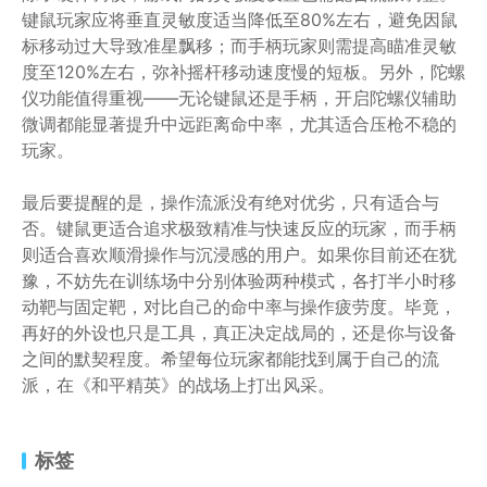
键鼠玩家应将垂直灵敏度适当降低至80%左右，避免因鼠
标移动过大导致准星飘移；而手柄玩家则需提高瞄准灵敏
度至120%左右，弥补摇杆移动速度慢的短板。另外，陀螺
仪功能值得重视——无论键鼠还是手柄，开启陀螺仪辅助
微调都能显著提升中远距离命中率，尤其适合压枪不稳的
玩家。
最后要提醒的是，操作流派没有绝对优劣，只有适合与
否。键鼠更适合追求极致精准与快速反应的玩家，而手柄
则适合喜欢顺滑操作与沉浸感的用户。如果你目前还在犹
豫，不妨先在训练场中分别体验两种模式，各打半小时移
动靶与固定靶，对比自己的命中率与操作疲劳度。毕竟，
再好的外设也只是工具，真正决定战局的，还是你与设备
之间的默契程度。希望每位玩家都能找到属于自己的流
派，在《和平精英》的战场上打出风采。
标签