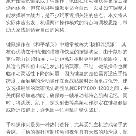
家开始尝试键鼠或手柄操作，试图在移动端获得更接近端
游的体验。但究竟哪种流派更适合自己，以及如何调整才
能发挥最大战力，是不少玩家近期关注的焦点。本文将从
实际体验出发，梳理两种操作模式的特点与调校思路，帮
助大家找到适合自己的风格。
键鼠操作在《和平精英》中通常被称为“模拟器流派”，其
核心优势在于精准的瞄准和快速的按键响应。由于鼠标的
定位能力远超触屏，中远距离对枪时更容易压枪跟枪，尤
其适合擅长狙击或连发步枪的玩家。不过，键鼠操作也面
临移动灵活性下降的问题，因为键盘的走位需要适应手指
跨度，而触屏的滑动操作在近战贴脸时反而更占优势。建
议选择键鼠的玩家优先调整鼠标DPI至800-1200之间，并
关闭鼠标加速功能，确保每一帧移动都符合肌肉记忆。同
时，将跳跃、趴下、探头射击等高频动作绑定在键盘侧键
或附近按键上，避免因手忙脚乱而错失战机。
手柄操作则是另一种热门选择，尤其受到主机游戏老手的
青睐。手柄的摇杆控制移动和视角具有天然的顺滑度，配