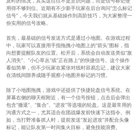
及时的情况，其实这往往不是意识问题，而是信号标记使
用得不够到位。近期有不少新手玩家在后台询问“怎么标记
信号”，今天我们就从基础操作到高阶技巧，为大家整理一
份实用的信号攻略。
首先，最基础的信号发送方式是通过小地图。在游戏过程
中，玩家可以直接用手指拖拽小地图上的“箭头”图标，指
向想要提醒队友的位置。松开后，系统会自动发送类似“敌
人消失”、“小心草丛”或“正在路上”的快捷信号。这个操作
看似简单，但不少玩家在紧张对线时容易忘记，建议大家
在清线间隙养成随手观察小地图并标记的习惯。
除了小地图拖拽，游戏中还提供了快捷轮盘信号系统。在
屏幕右侧的聊天框附近，有一个信号按钮，点击后会弹出
包含“撤退”、“集合”、“进攻”等选项的轮盘。这是最常用的
沟通方式之一，尤其适合在团战爆发前快速下达指令。例
如，当打野准备抓人时，提前发送“发起进攻”并配合头像
标记，能让队友第一时间集火目标，避免技能浪费。