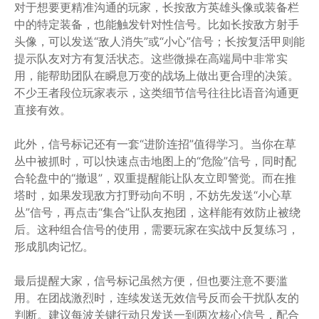
对于想要更精准沟通的玩家，长按敌方英雄头像或装备栏
中的特定装备，也能触发针对性信号。比如长按敌方射手
头像，可以发送“敌人消失”或“小心”信号；长按复活甲则能
提示队友对方有复活状态。这些微操在高端局中非常实
用，能帮助团队在瞬息万变的战场上做出更合理的决策。
不少王者段位玩家表示，这类细节信号往往比语音沟通更
直接有效。
此外，信号标记还有一套“进阶连招”值得学习。当你在草
丛中被抓时，可以快速点击地图上的“危险”信号，同时配
合轮盘中的“撤退”，双重提醒能让队友立即警觉。而在推
塔时，如果发现敌方打野动向不明，不妨先发送“小心草
丛”信号，再点击“集合”让队友抱团，这样能有效防止被绕
后。这种组合信号的使用，需要玩家在实战中反复练习，
形成肌肉记忆。
最后提醒大家，信号标记虽然方便，但也要注意不要滥
用。在团战激烈时，连续发送无效信号反而会干扰队友的
判断。建议每波关键行动只发送一到两次核心信号，配合