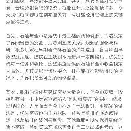
乏的困境，导致副本通关受阻。其实，只要掌握好经济节
奏，合理分配有限的物资，就能让开荒之路顺畅许多。今
天我们就来聊聊在副本通关前，有哪些经济管理上的关键
点值得注意。
首先，石油与金币是游戏中最基础的两种资源，前者决定
了你能出击的次数，后者则直接关系到舰船的强化与科
研。很多玩家在早期会忽略石油的消耗速度，盲目刷图导
致资源见底。建议在主线副本推进到一定阶段后，优先完
成每日任务和委托，这些渠道提供的石油和金币收益稳定
且高效。尤其是那些短时委托，往往能在不影响推图的情
况下，为你积攒出可观的物资储备。
其次，舰船的强化与突破需要大量金币，但金币获取手段
相对有限。不少玩家容易陷入“见船就突破”的误区，结果
发现核心主力反而因为金币不足而无法提升。更稳妥的做
法是，优先突破你的主力舰队，通常是前排的驱逐或轻
巡，以及后排的战列与航母。其他舰船可以先保持满级但
暂不突破，等到资源充裕或需要作为二队出战再考虑。这