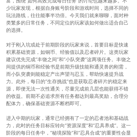
富，围绕“如何高效完成每日任务”的讨论也越来越多。不
少玩家发现，根据自身账号阶段和游戏时间，选择不同的
玩法路线，往往能事半功倍。今天我们就来聊聊，面对种
类繁多的日常任务，不同定位的玩家该如何做出适合自己
的选择。
对于刚入坑或处于前期阶段的玩家来说，首要目标是快速
积累基础资源，如铜币、经验值以及忍者碎片。这类玩家
建议优先完成“丰饶之间”和“小队突袭”这两项任务。丰饶之
间提供的铜币和经验书是前期升级技能和通灵兽的刚需，
而小队突袭则能稳定产出声望与忍玉，帮助快速提升战
力。此外，每日的“生存挑战”也是获取忍者碎片的稳定来
源，即便无法一次性通关，尽量完成前几层也能获得不错
的收益。前期不必追求所有任务都达到最高奖励，合理分
配体力，确保基础资源不断档即可。
进入中期的玩家，通常已经拥有了一定的忍者池和基础战
力，此时的任务目标应转向“资源深度”和“忍具养成”。这一
阶段的每日任务中，“秘境探险”和“忍具合成”的重要性会显