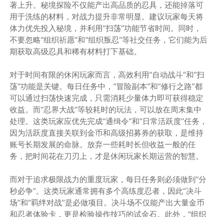
著上升。秘境探险不仅能产出高品质的忍具，还能掉落可
用于洗练的材料，对战力提升非常明显。建议玩家每天将
体力优先投入秘境，并利用“扫荡”功能节省时间。同时，
不要忽略“组织祈愿”和“组织叛忍”等社交任务，它们能为后
期获取高级忍具和稀有材料打下基础。
对于时间有限的休闲玩家而言，高效利用“自动战斗”和“扫
荡”功能是关键。每日任务中，“冒险副本”和“修行之路”都
可以通过扫荡快速完成，只需消耗少量体力即可获得稳定
收益。而“忍界大战”等较耗时的玩法，可以放在周末集中
处理。这类玩家应优先完成“通缉令”和“日常活跃度”任务，
因为活跃度直接关联到金币和高级招募券的获取，是维持
账号长期发展的命脉。放弃一些耗时长但收益一般的任
务，把时间花在刀刃上，才是休闲玩家长期运营的智慧。
而对于追求极限战力的重度玩家，每日任务则必须做到“分
秒必争”。这类玩家通常拥有多个高练度忍者，因此“决斗
场”和“羁绊对战”是必做项目。决斗场不仅能产出大量金币
和忍者体验卡，更是检验操作技巧的试金石。此外，“组织