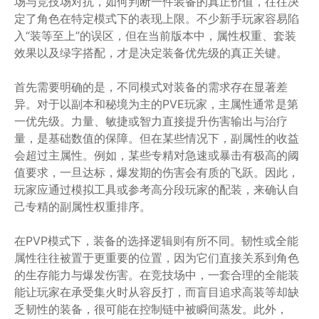
场与竞技场对抗，如何判断一件装备的真正价值，往往决
定了角色在特定模式下的表现上限。不少新手玩家容易陷
入“装等至上”的误区，但在当前版本中，属性权重、套装
效果以及绿字搭配，才是决定装备优先级的真正关键。
首先需要明确的是，不同模式对装备的需求存在显著差
异。对于以副本和秘境为主的PVE玩家，主属性通常是第
一优先级。力量、敏捷或智力直接提升伤害输出与治疗
量，是基础数值的保障。但在某些情况下，副属性的收益
会超过主属性。例如，某些专精对急速或暴击有极高的阈
值要求，一旦达标，爆发期的伤害会有质的飞跃。因此，
玩家应通过模拟工具或参考高分段玩家的配装，来确认自
己专精的副属性权重排序。
在PVP模式下，装备的选择逻辑则有所不同。韧性或全能
属性往往被置于更重要的位置，因为它们直接关系到角色
的生存能力与爆发伤害。在竞技场中，一套合理的全能装
能让玩家在承受集火时从容反打，而盲目追求高装等却缺
乏韧性的装备，很可能在控制链中被瞬间蒸发。此外，