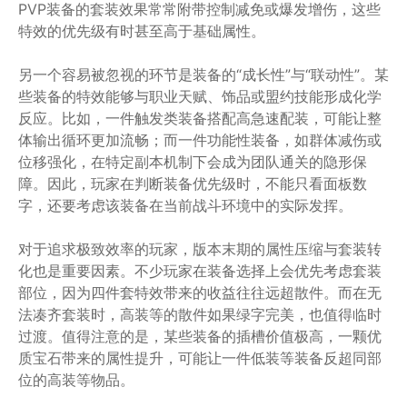
PVP装备的套装效果常常附带控制减免或爆发增伤，这些
特效的优先级有时甚至高于基础属性。
另一个容易被忽视的环节是装备的“成长性”与“联动性”。某
些装备的特效能够与职业天赋、饰品或盟约技能形成化学
反应。比如，一件触发类装备搭配高急速配装，可能让整
体输出循环更加流畅；而一件功能性装备，如群体减伤或
位移强化，在特定副本机制下会成为团队通关的隐形保
障。因此，玩家在判断装备优先级时，不能只看面板数
字，还要考虑该装备在当前战斗环境中的实际发挥。
对于追求极致效率的玩家，版本末期的属性压缩与套装转
化也是重要因素。不少玩家在装备选择上会优先考虑套装
部位，因为四件套特效带来的收益往往远超散件。而在无
法凑齐套装时，高装等的散件如果绿字完美，也值得临时
过渡。值得注意的是，某些装备的插槽价值极高，一颗优
质宝石带来的属性提升，可能让一件低装等装备反超同部
位的高装等物品。