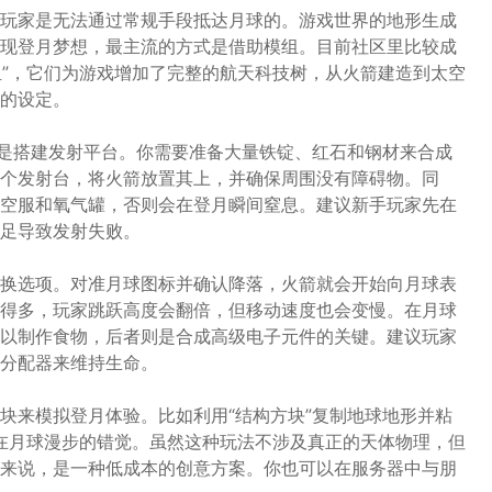
玩家是无法通过常规手段抵达月球的。游戏世界的地形生成
现登月梦想，最主流的方式是借助模组。目前社区里比较成
组”，它们为游戏增加了完整的航天科技树，从火箭建造到太空
的设定。
就是搭建发射平台。你需要准备大量铁锭、红石和钢材来合成
个发射台，将火箭放置其上，并确保周围没有障碍物。同
空服和氧气罐，否则会在登月瞬间窒息。建议新手玩家先在
足导致发射失败。
换选项。对准月球图标并确认降落，火箭就会开始向月球表
得多，玩家跳跃高度会翻倍，但移动速度也会变慢。在月球
以制作食物，后者则是合成高级电子元件的关键。建议玩家
分配器来维持生命。
块来模拟登月体验。比如利用“结构方块”复制地球地形并粘
出在月球漫步的错觉。虽然这种玩法不涉及真正的天体物理，但
来说，是一种低成本的创意方案。你也可以在服务器中与朋