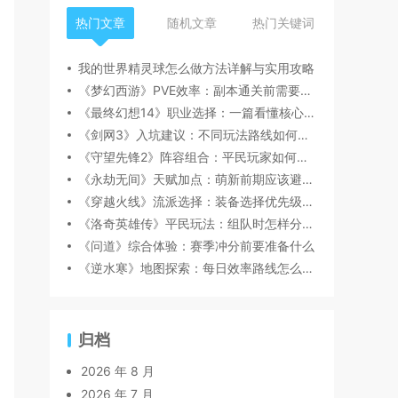
热门文章
随机文章
热门关键词
我的世界精灵球怎么做方法详解与实用攻略
《梦幻西游》PVE效率：副本通关前需要注意什么
《最终幻想14》职业选择：一篇看懂核心玩法
《剑网3》入坑建议：不同玩法路线如何选择
《守望先锋2》阵容组合：平民玩家如何规划资源
《永劫无间》天赋加点：萌新前期应该避开哪些坑
《穿越火线》流派选择：装备选择优先级怎么判断
《洛奇英雄传》平民玩法：组队时怎样分工更顺畅
《问道》综合体验：赛季冲分前要准备什么
《逆水寒》地图探索：每日效率路线怎么安排
归档
2026 年 8 月
2026 年 7 月