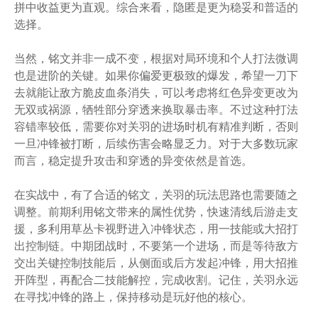
拼中收益更为直观。综合来看，隐匿是更为稳妥和普适的
选择。
当然，铭文并非一成不变，根据对局环境和个人打法微调
也是进阶的关键。如果你偏爱更极致的爆发，希望一刀下
去就能让敌方脆皮血条消失，可以考虑将红色异变更改为
无双或祸源，牺牲部分穿透来换取暴击率。不过这种打法
容错率较低，需要你对关羽的进场时机有精准判断，否则
一旦冲锋被打断，后续伤害会略显乏力。对于大多数玩家
而言，稳定提升攻击和穿透的异变依然是首选。
在实战中，有了合适的铭文，关羽的玩法思路也需要随之
调整。前期利用铭文带来的属性优势，快速清线后游走支
援，多利用草丛卡视野进入冲锋状态，用一技能或大招打
出控制链。中期团战时，不要第一个进场，而是等待敌方
交出关键控制技能后，从侧面或后方发起冲锋，用大招推
开阵型，再配合二技能解控，完成收割。记住，关羽永远
在寻找冲锋的路上，保持移动是玩好他的核心。