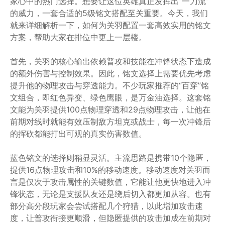
家心中的热门选择。想要让这位英雄真正发挥出“一刀流”
的威力，一套合适的5级铭文搭配至关重要。今天，我们
就来详细解析一下，如何为关羽配置一套高效实用的铭文
方案，帮助大家在排位中更上一层楼。
首先，关羽的核心输出依赖普攻和技能在冲锋状态下造成
的额外伤害与控制效果。因此，铭文选择上需要优先考虑
提升他的物理攻击与穿透能力。不少玩家推荐的“百穿”铭
文组合，即红色异变、绿色鹰眼，是万金油选择。这套铭
文能为关羽提供100点物理穿透和29点物理攻击，让他在
前期对线时就能有效压制敌方坦克或战士，每一次冲锋后
的挥砍都能打出可观的真实伤害数值。
蓝色铭文的选择则稍显灵活。主流思路是携带10个隐匿，
提供16点物理攻击和10%的移动速度。移动速度对关羽而
言是仅次于攻击属性的关键数值，它能让他更快地进入冲
锋状态，无论是支援队友还是绕后切入都更加从容。也有
部分高分段玩家会尝试搭配几个狩猎，以此增加攻击速
度，让普攻衔接更顺滑，但隐匿提供的攻击加成在前期对