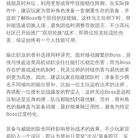
就能及时补位，利用变形或骨甲技能稳住阵脚。在实际操
作中，建议玩家为替补角色准备一套侧重生存的装备，并
提前了解Boss每个阶段的技能轴。这样当主坦倒下时，替
补能迅速切换入场，避免因临时调整导致团灭。不少高玩
社区已开始推广“双坦轮换”战术，即两位坦克轮流吃伤
害，保证始终有一个人技能可用。
输出职业的替补选择同样讲究。面对移动频繁的Boss，游
侠与侠盗这类高机动职业往往能打出稳定伤害；而当Boss
存在护盾或减伤机制时，死灵法师的持续伤害与易伤效果
则更为高效。因此，建议玩家在组建团队时，准备至少两
名不同倾向的输出替补。比如一位主玩远程法术的法师，
再搭配一位擅长近战爆发的野蛮人，这样无论Boss是远程
压制还是近身肉搏，队伍都能找到最优解。另外，替补角
色的巅峰盘与装备词缀，最好能兼顾泛用性，避免为特定
Boss过度特化。
装备与威能的取舍同样影响替补战术的效果。不少玩家容
易陷入一个误区，即认为替补只需穿“次品”装备即可。实