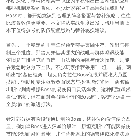
不断深化，单纯依赖某一职业的单核输出已逐渐难以应对
那些机制复杂的首领。不少玩家在冲击高层深坑或世界
Boss时，都开始意识到合理的阵容搭配与替补策略，往往
比装备数值更重要。本文将从实战角度出发，梳理当前版
本下值得参考的队伍配置思路与替补轮换建议。
首先，一个稳定的开荒阵容通常需要兼顾生存、输出与控
制三个维度。野蛮人凭借其强大的战吼与群体嘲讽技能，
依旧是前排坦克的首选；而法师的屏障与传送技能，则能
在紧急时刻救下全队。不少玩家推荐采用“一坦、一辅、两
输出”的基础框架。坦克负责拉住Boss仇恨并硬吃大范围
技能，辅助则专注驱散负面状态与提供增伤光环，两名输
出职业则需根据Boss的易伤窗口灵活爆发。这种配置虽然
看似传统，但在面对会召唤小怪的Boss时，容错率远高于
全员输出的激进打法。
针对部分拥有阶段转换机制的Boss，替补位的价值便会凸
显。例如当Boss进入狂暴阶段时，原坦克职业可能因减伤
技能冷却而瞬间暴毙，此时替补席上的德鲁伊或死灵法师