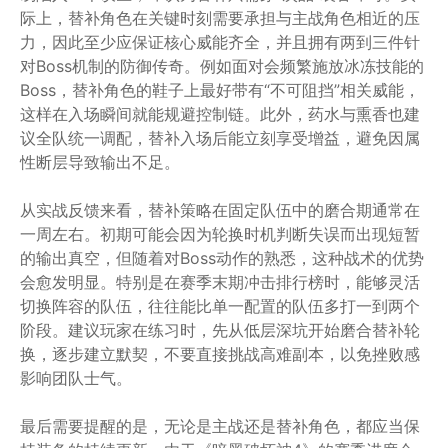
际上，替补角色在关键时刻需要承担与主战角色相近的压
力，因此至少应保证核心威能齐全，并且拥有两到三件针
对Boss机制的防御传奇。例如面对会频繁施放冰冻技能的
Boss，替补角色的鞋子上最好带有“不可阻挡”相关威能，
这样在入场瞬间就能规避控制链。此外，药水与熏香也建
议全队统一调配，替补入场后能立刻享受增益，避免因属
性断层导致输出不足。
从实战反馈来看，替补策略在固定队伍中的磨合期通常在
一周左右。初期可能会因为轮换时机判断失误而出现短暂
的输出真空，但随着对Boss动作的熟悉，这种战术的优势
会愈发明显。特别是在赛季末期冲击排行榜时，能够灵活
切换阵容的队伍，往往能比单一配置的队伍多打一到两个
阶段。建议玩家在练习时，先从低层深坑开始磨合替补轮
换，逐步建立默契，不要直接挑战高难副本，以免挫败感
影响团队士气。
最后需要提醒的是，无论是主战还是替补角色，都应当保