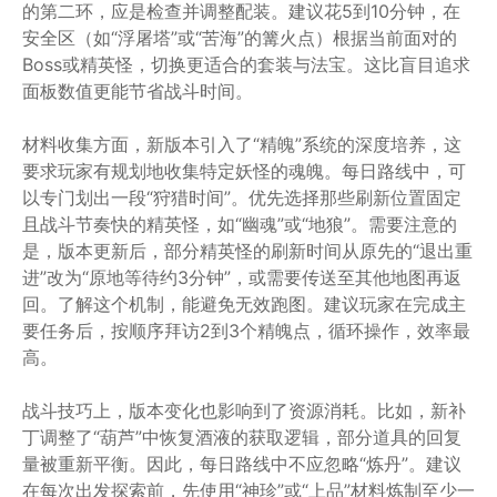
的第二环，应是检查并调整配装。建议花5到10分钟，在
安全区（如“浮屠塔”或“苦海”的篝火点）根据当前面对的
Boss或精英怪，切换更适合的套装与法宝。这比盲目追求
面板数值更能节省战斗时间。
材料收集方面，新版本引入了“精魄”系统的深度培养，这
要求玩家有规划地收集特定妖怪的魂魄。每日路线中，可
以专门划出一段“狩猎时间”。优先选择那些刷新位置固定
且战斗节奏快的精英怪，如“幽魂”或“地狼”。需要注意的
是，版本更新后，部分精英怪的刷新时间从原先的“退出重
进”改为“原地等待约3分钟”，或需要传送至其他地图再返
回。了解这个机制，能避免无效跑图。建议玩家在完成主
要任务后，按顺序拜访2到3个精魄点，循环操作，效率最
高。
战斗技巧上，版本变化也影响到了资源消耗。比如，新补
丁调整了“葫芦”中恢复酒液的获取逻辑，部分道具的回复
量被重新平衡。因此，每日路线中不应忽略“炼丹”。建议
在每次出发探索前，先使用“神珍”或“上品”材料炼制至少一