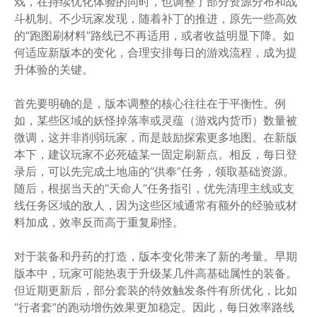
戏，在持续优化体验的同时，也调整了部分资源分布和战
斗机制。不少玩家发现，随着补丁的推进，原先一些高效
的“跑图刷材料”路线已不再适用，或者收益明显下降。如
何适应新版本的变化，合理安排每日的游戏流程，成为提
升体验的关键。
首先要明确的是，版本调整的核心往往在于平衡性。例
如，某些区域的妖怪掉落率或灵蕴（游戏内货币）数量被
微调，这并非削弱玩家，而是鼓励探索更多地图。在新版
本下，建议玩家不必死磕某一固定刷新点。相反，每日登
录后，可以先完成土地庙的“供奉”任务，领取基础资源。
随后，根据当天的“天命人”任务指引，优先清理主线或支
线任务区域的敌人，因为这些区域通常有额外的经验或材
料加成，效率反而高于重复刷怪。
对于装备和丹药的打造，版本变化带来了新的考量。早期
版本中，玩家可能热衷于升级某几件高基础属性的装备。
但近期更新后，部分套装的特效触发条件有所优化，比如
“行者套”的跑动增伤效果更加稳定。因此，每日效率路线