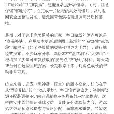
组“避凶药”或“加攻酒”，这能显著提升容错率。同时，注意
保留“缩地青符”，在完成一片区域的高效清怪后，及时返
回安全屋整理背包，避免因背包满格而遗漏高品质掉落
物。
最后，对于追求完美通关的玩家，每日路线的终点可以是
“查漏补缺”。利用版本更新后地图上新增的“可破坏物”或隐
藏宝箱提示（如某些墙壁的裂缝变得更为明显），进行地
毯式搜索。不少玩家分享，新版本中“盘丝洞”和“火焰山”区
域增加了少量可重复获取的“灵光点”或“珍玩”材料。每天花
15分钟在这些区域探索，长期积累下来，对角色成长的帮
助非常可观。
综合来看，适应《黑神话：悟空》的版本变化，核心在于
从“固定刷点”转向“动态规划”。每日流程建议为：签到领资
源→配装调整→定向狩猎精魄→炼丹备战→地毯探索。这
样的安排既能保证基础收益，又能充分体验新内容。游戏
始终鼓励多路线探索与策略搭配，而非机械重复。希望这