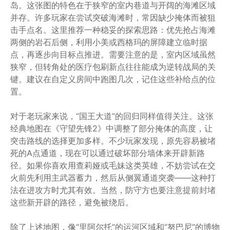
岛。这张图的特色在于狭窄的室内巷道与开阔的海滩区域
并存。许多玩家在尝试突破海滩时，常因缺少掩体而被狙
击手点名。这里推荐一种稳妥的探索思路：优先抢占海滩
两侧的岩石后侧，利用小美或西格玛的屏障建立临时据
点，再逐步向目标点推进。需要注意的是，室内区域虽然
狭窄，但转角处的医疗包刷新点往往能成为逆转战局的关
键。建议在自定义房间中跑图几次，记住这些补给点的位
置。
对于老玩家来说，“国王大道”的回归同样值得关注。这张
经典地图在《守望先锋2》中调整了部分掩体的高度，让
突击路线的选择更加多样。不少玩家发现，原先容易被堵
死的A点通道，现在可以通过破坏部分墙体来开辟新路
径。如果你喜欢用查莉娅或毛妹这类英雄，不妨尝试在交
火前先利用主武器蓄力，然后从侧翼通道突袭——这种打
法在进攻方时尤其有效。当然，防守方也要注意提前封堵
这些新开辟的路径，避免被绕后。
除了上述地图，像“里阿尔托”的运河区域和“努巴尼”的博物