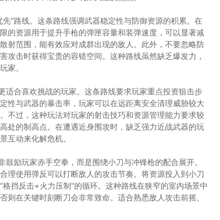
优先”路线。这条路线强调武器稳定性与防御资源的积累。在
限的资源用于提升手枪的弹匣容量和装弹速度，可以显著减
散射范围，能有效应对成群出现的敌人。此外，不要忽略防
害攻击时获得宝贵的容错空间。这种路线虽然缺乏爆发力，
玩家。
则更适合喜欢挑战的玩家。这条路线要求玩家重点投资狙击步
定性与武器的暴击率，玩家可以在远距离安全清理威胁较大
。不过，这种玩法对玩家的射击技巧和资源管理能力要求较
高处的制高点。在遭遇近身围攻时，缺乏强力近战武器的玩
景互动来化解危机。
并非鼓励玩家赤手空拳，而是围绕小刀与冲锋枪的配合展开。
合理使用弹反可以打断敌人的攻击节奏。将资源投入到小刀
“格挡反击+火力压制”的循环。这种路线在狭窄的室内场景中
否则在关键时刻断刀会非常致命。适合熟悉敌人攻击前摇、