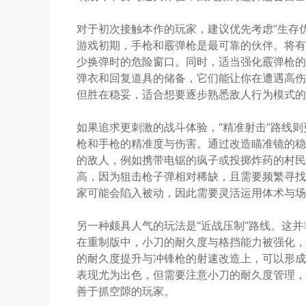
对于初次接触本作的玩家，建议优先考虑“生存
游戏初期，手枪和霰弹枪是最可靠的伙伴。将有
少换弹时的危险窗口。同时，适当强化霰弹枪的
弹衣和回复道具的储备，它们能让你在遭遇高伤
但胜在稳妥，适合想要逐步熟悉敌人行为模式的
如果追求更刺激的战斗体验，“精准射击”路线
枪和手枪的精准度与伤害。通过改造瞄准镜的稳
的敌人，例如携带电锯的疯子或投掷炸药的村民
高，因为狙击枪子弹相对稀缺，且需要频繁寻找
家可能会陷入被动，因此需要灵活运用体术与场
另一种颇具人气的玩法是“近战压制”路线。这
在重制版中，小刀的耐久度与格挡能力被强化，
的耐久度提升与冲锋枪的射速改造上，可以形成
表现尤为出色，但需要注意小刀的耐久度管理，
善于抓空隙的玩家。