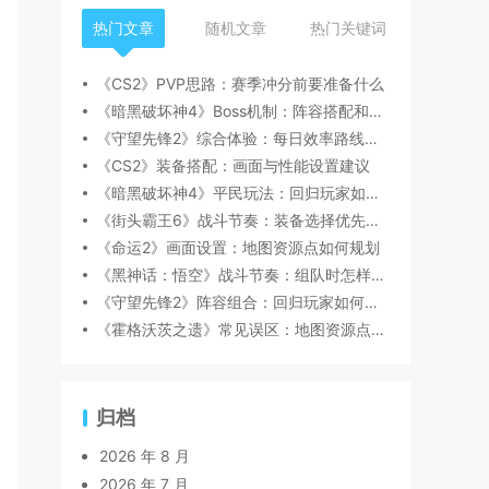
热门文章
随机文章
热门关键词
《CS2》PVP思路：赛季冲分前要准备什么
《暗黑破坏神4》Boss机制：阵容搭配和替补选择建议
《守望先锋2》综合体验：每日效率路线怎么安排
《CS2》装备搭配：画面与性能设置建议
《暗黑破坏神4》平民玩法：回归玩家如何快速跟上节奏
《街头霸王6》战斗节奏：装备选择优先级怎么判断
《命运2》画面设置：地图资源点如何规划
《黑神话：悟空》战斗节奏：组队时怎样分工更顺畅
《守望先锋2》阵容组合：回归玩家如何快速跟上节奏
《霍格沃茨之遗》常见误区：地图资源点如何规划
归档
2026 年 8 月
2026 年 7 月