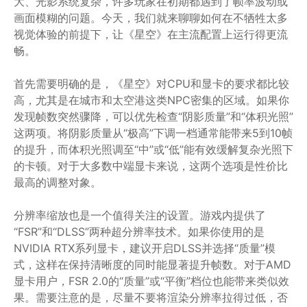
大、光影系统复杂，许多玩家在初期都遇到了帧率波动或
画面模糊的问题。今天，我们就来聊聊如何在不牺牲太多
视觉体验的前提下，让《星空》在主流配置上运行得更流
畅。
首先需要明确的是，《星空》对CPU和显卡的要求都比较
高，尤其是在城市和太空港这类NPC密集的区域。如果你
发现帧数突然骤降，可以优先检查“阴影质量”和“体积光照”
这两项。将阴影质量从“极高”下调一档通常能带来5到10帧
的提升，而体积光照调至“中”或“低”能有效缓解复杂光照下
的卡顿。对于大多数中端显卡来说，这两个选项是性价比
最高的调整对象。
分辨率缩放也是一个值得关注的设置。游戏内提供了
“FSR”和“DLSS”两种超分辨率技术。如果你使用的是
NVIDIA RTX系列显卡，建议开启DLSS并选择“质量”模
式，这样在保持清晰度的同时能显著提升帧数。对于AMD
显卡用户，FSR 2.0的“质量”或“平衡”档位也能带来类似效
果。需要注意的是，尽量不要将渲染分辨率拉得过低，否