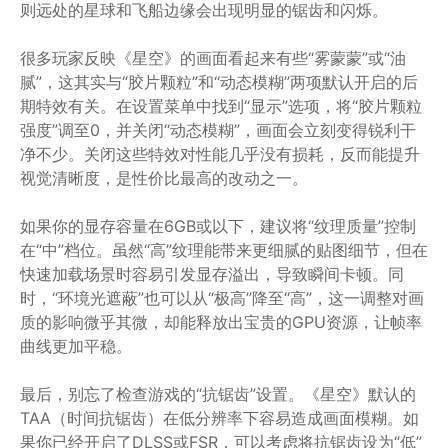
则远处的星球和飞船边缘会出现明显的锯齿和闪烁。
很多玩家反映《星空》的画面看起来有些“雾蒙蒙”或“油
腻”，这其实与“胶片颗粒”和“动态模糊”两项默认开启的后
期特效有关。在设置菜单中找到“显示”选项，将“胶片颗粒
强度”调至0，并关闭“动态模糊”，画面会立刻变得锐利干
净不少。关闭这些特效对性能几乎没有损耗，反而能提升
视觉清晰度，是性价比最高的改动之一。
如果你的显存容量在6GB或以下，建议将“纹理质量”控制
在“中”档位。虽然“高”纹理能带来更细腻的贴图细节，但在
快速加载场景时容易引发显存溢出，导致瞬间卡顿。同
时，“环境光遮蔽”也可以从“极高”降至“高”，这一调整对画
质的影响微乎其微，却能释放出宝贵的GPU资源，让帧率
曲线更加平稳。
最后，别忘了检查游戏的“抗锯齿”设置。《星空》默认的
TAA（时间抗锯齿）在低分辨率下容易造成画面模糊。如
果你已经开启了DLSS或FSR，可以考虑将抗锯齿设为“低”