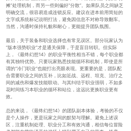
摊”处理机制，而另一些则偏好“分散”。如果队员之间缺乏
明确交流，很容易造成连锁反应。建议在进本前用简短的
文字或系统标记说明打法，避免因信息不对称导致翻车。
当然，沟通时保持礼貌和耐心，更能提升团队氛围。
最后，关于装备和职业选择也有常见误区。部分玩家认为
“版本强势职业”才是通关保障，于是盲目转职。但实际
上，《最终幻想14》的职业平衡性相当不错，每个职业都
有其独特优势。只要玩家熟悉技能循环和机制，即使是所
谓的“冷门职业”也能打出亮眼表现。更重要的是，团队配
合需要职业之间的互补，比如近战、远程、坦克、治疗之
间的减伤和爆发技能联动。与其纠结于职业强弱，不如多
花时间练习本职业的循环和站位，这远比更换职业更有
效。
总的来说，《最终幻想14》的团队副本体验，考验的不仅
是个人操作，更是玩家之间的默契与理解。避免上述误
区，注重机制处理、职业分工和有效沟通，相信每位冒险