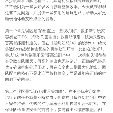
不少玩家在组队过程中，尤其是初次接触高难度内容时，
常常会因为一些认知误区而影响整体效率。今天就来聊聊
这些常见问题，并提供一些实用的避坑思路，帮助大家更
顺畅地体验艾欧泽亚的冒险。
第一个常见误区是“输出至上，忽视机制”。很多新手玩家
容易被“DPS”（每秒伤害输出）数据所吸引，认为只要伤
害高就能顺利通关。但在《最终幻想14》的设计中，绝大
多数Boss战都包含复杂的机制处理环节。比如在“欧米茄
零式”或“伊甸希望乐园”等高难副本中，一次机制失误往往
会导致全队团灭，再高的输出也无从谈起。正确的思路是
优先确保机制处理正确，再在安全窗口期最大化输出。团
队配合的核心不是比谁面板数值高，而是谁能在正确的时
间做正确的事。
第二个误区是“治疗职业只管加血”。在不少玩家印象中，
治疗者的任务就是不断抬血，但这在《最终幻想14》中并
不完全准确。优秀的治疗玩家会利用技能组合和时机，在
保证队伍血线安全的前提下，参与输出和减伤覆盖。例