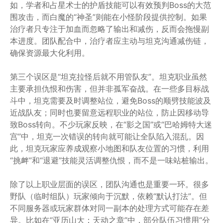
如，学者和占星术士的护盾技能可以有效预判Boss的大范
围攻击，而白魔的“神圣”则能在小怪阶段提供控制。如果
治疗者只专注于加血而忽略了输出和减伤，反而会拖慢副
本进度。团队配合中，治疗者应主动与坦克沟通减伤链，
确保资源最大化利用。
第三个误区是“坦克拉怪后就不用管队友”。坦克职业虽然
主要承担仇恨和伤害，但并非孤军奋战。在一些多目标战
斗中，坦克需要及时调整站位，避免Boss的顺劈技能波及
近战队友；同时也要留意远程职业的站位，防止因移动导
致Boss转向。不少玩家反映，在“影之国”或“巴哈姆特大迷
宫”中，坦克一次错误的转向就可能让全队陷入混乱。因
此，坦克玩家应养成观察小地图和队友位置的习惯，利用
“挑衅”和“退避”技能灵活调整仇恨，而不是一味站桩输出。
除了以上职业层面的误区，团队沟通也是重要一环。很多
野队（临时组队）玩家倾向于沉默，依赖“默认打法”。但
不同服务器或玩家群体对同一副本的处理方式可能存在差
异。比如在“亚历山大：天动之章”中，部分队伍习惯用“分