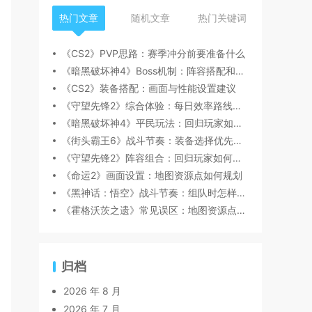
热门文章
随机文章
热门关键词
《CS2》PVP思路：赛季冲分前要准备什么
《暗黑破坏神4》Boss机制：阵容搭配和替补选择建议
《CS2》装备搭配：画面与性能设置建议
《守望先锋2》综合体验：每日效率路线怎么安排
《暗黑破坏神4》平民玩法：回归玩家如何快速跟上节奏
《街头霸王6》战斗节奏：装备选择优先级怎么判断
《守望先锋2》阵容组合：回归玩家如何快速跟上节奏
《命运2》画面设置：地图资源点如何规划
《黑神话：悟空》战斗节奏：组队时怎样分工更顺畅
《霍格沃茨之遗》常见误区：地图资源点如何规划
归档
2026 年 8 月
2026 年 7 月