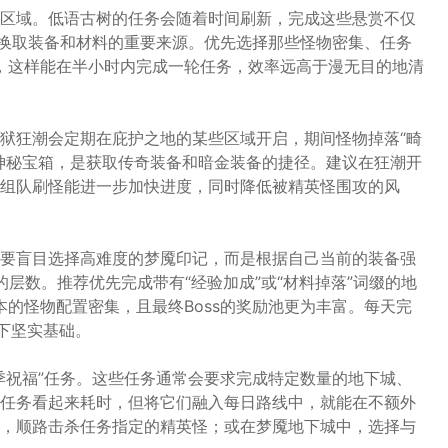
区域。低语古树的任务会随着时间刷新，完成这些悬赏不仅
是换取装备和材料的重要来源。优先选择那些怪物密集、任务
”，这样能在半小时内完成一轮任务，效率远高于漫无目的地清
狱狂潮会定期在庇护之地的某些区域开启，期间怪物掉落“畸
神秘宝箱，是获取传奇装备和暗金装备的捷径。建议在狂潮开
组队刷怪能进一步加快进度，同时降低被精英怪围攻的风
要盲目选择高难度的梦魇印记，而是根据自己当前的装备强
的层数。推荐优先完成带有“经验加成”或“材料掉落”词缀的地
副本的怪物配置密集，且最终Boss的奖励池更为丰富。每天完
下坚实基础。
季祝福”任务。这些任务通常会要求完成特定数量的地下城、
任务看起来耗时，但将它们融入每日路线中，就能在不额外
，顺路击杀任务指定的精英怪；或在梦魇地下城中，选择与