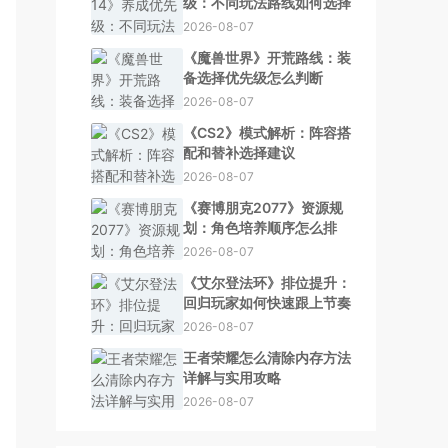
级：不同玩法路线如何选择
2026-08-07
《魔兽世界》开荒路线：装
备选择优先级怎么判断
2026-08-07
《CS2》模式解析：阵容搭
配和替补选择建议
2026-08-07
《赛博朋克2077》资源规
划：角色培养顺序怎么排
2026-08-07
《艾尔登法环》排位提升：
回归玩家如何快速跟上节奏
2026-08-07
王者荣耀怎么清除内存方法
详解与实用攻略
2026-08-07