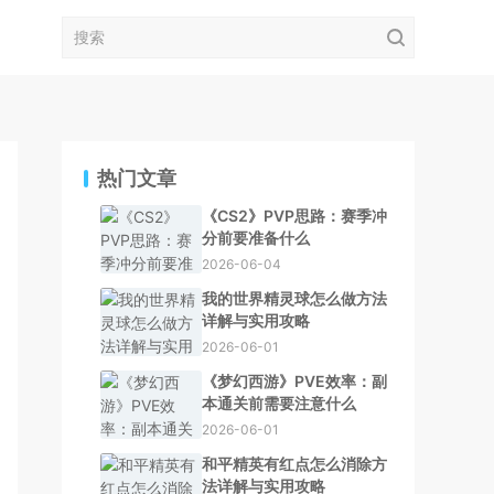
热门文章
《CS2》PVP思路：赛季冲
分前要准备什么
2026-06-04
我的世界精灵球怎么做方法
详解与实用攻略
2026-06-01
《梦幻西游》PVE效率：副
本通关前需要注意什么
2026-06-01
和平精英有红点怎么消除方
法详解与实用攻略