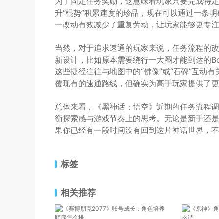
为了固定任务奖励，这意味着玩家只要完成特定
升“棍势”积累速度的珍品，现在可以通过一条
一改动有效减少了重复劳动，让玩家能够更专注
当然，对于追求速通的玩家来说，任务流程的改
新设计，比如原本需要绕行一大圈才能到达的B
这些捷径往往与地图中的“佛像”或“石碑”互动
覆现有的速通路线，但确实为高手玩家提供了更
总体来看，《黑神话：悟空》近期的任务流程调
衡探索感与游戏节奏上的思考。无论是新手还是
果你已经有一段时间没有回到这片神话世界，不
标签
相关推荐