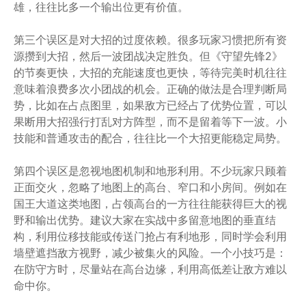
雄，往往比多一个输出位更有价值。
第三个误区是对大招的过度依赖。很多玩家习惯把所有资
源攒到大招，然后一波团战决定胜负。但《守望先锋2》
的节奏更快，大招的充能速度也更快，等待完美时机往往
意味着浪费多次小团战的机会。正确的做法是合理判断局
势，比如在占点图里，如果敌方已经占了优势位置，可以
果断用大招强行打乱对方阵型，而不是留着等下一波。小
技能和普通攻击的配合，往往比一个大招更能稳定局势。
第四个误区是忽视地图机制和地形利用。不少玩家只顾着
正面交火，忽略了地图上的高台、窄口和小房间。例如在
国王大道这类地图，占领高台的一方往往能获得巨大的视
野和输出优势。建议大家在实战中多留意地图的垂直结
构，利用位移技能或传送门抢占有利地形，同时学会利用
墙壁遮挡敌方视野，减少被集火的风险。一个小技巧是：
在防守方时，尽量站在高台边缘，利用高低差让敌方难以
命中你。