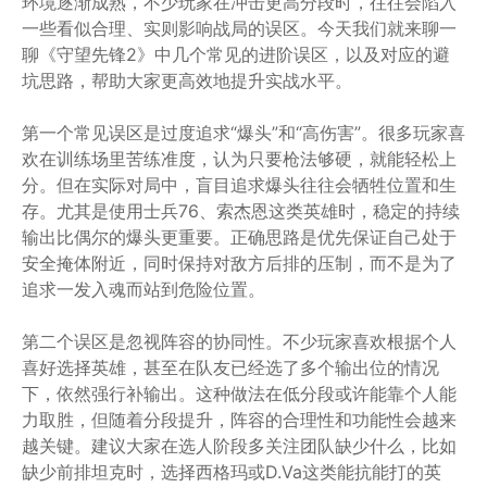
环境逐渐成熟，不少玩家在冲击更高分段时，往往会陷入
一些看似合理、实则影响战局的误区。今天我们就来聊一
聊《守望先锋2》中几个常见的进阶误区，以及对应的避
坑思路，帮助大家更高效地提升实战水平。
第一个常见误区是过度追求“爆头”和“高伤害”。很多玩家喜
欢在训练场里苦练准度，认为只要枪法够硬，就能轻松上
分。但在实际对局中，盲目追求爆头往往会牺牲位置和生
存。尤其是使用士兵76、索杰恩这类英雄时，稳定的持续
输出比偶尔的爆头更重要。正确思路是优先保证自己处于
安全掩体附近，同时保持对敌方后排的压制，而不是为了
追求一发入魂而站到危险位置。
第二个误区是忽视阵容的协同性。不少玩家喜欢根据个人
喜好选择英雄，甚至在队友已经选了多个输出位的情况
下，依然强行补输出。这种做法在低分段或许能靠个人能
力取胜，但随着分段提升，阵容的合理性和功能性会越来
越关键。建议大家在选人阶段多关注团队缺少什么，比如
缺少前排坦克时，选择西格玛或D.Va这类能抗能打的英