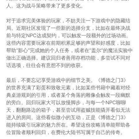
人。这为战斗策略带来了更多变化。
对于追求完美体验的玩家，不妨关注一下游戏中的隐藏结
局。近期社区发现了一些新的选择分支，比如在最终决战
前与特定NPC达成契约，可以触发一段额外的过场动画。
这些内容需要玩家在前期积累足够的声望和好感度，比如
帮助“影心”完成她的个人任务，或者在“盖尔”的魔法实验中
做出正确选择。建议回归者善用存档功能，多尝试不同对
话选项，往往会有意想不到的收获。
最后，不要忘记享受游戏中的细节之美。《博德之门3》
的世界充满了彩蛋和致敬元素，比如某些书籍中藏着对经
典桌游规则的引用，或者某个角落的雕像会触发一段幽默
的旁白。回归玩家大可以放慢脚步，与每一个NPC聊聊
天，翻翻路边的箱子，甚至尝试用盗贼技能撬开看似无法
进入的房间。这些看似微小的互动，正是《博德之门3》
能持续吸引玩家的魅力所在。希望这份攻略清单能帮助各
位冒险者顺利回归，在费伦大陆书写属于自己的传奇。