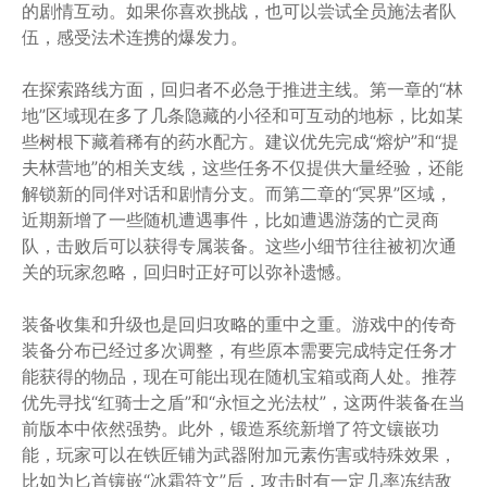
的剧情互动。如果你喜欢挑战，也可以尝试全员施法者队
伍，感受法术连携的爆发力。
在探索路线方面，回归者不必急于推进主线。第一章的“林
地”区域现在多了几条隐藏的小径和可互动的地标，比如某
些树根下藏着稀有的药水配方。建议优先完成“熔炉”和“提
夫林营地”的相关支线，这些任务不仅提供大量经验，还能
解锁新的同伴对话和剧情分支。而第二章的“冥界”区域，
近期新增了一些随机遭遇事件，比如遭遇游荡的亡灵商
队，击败后可以获得专属装备。这些小细节往往被初次通
关的玩家忽略，回归时正好可以弥补遗憾。
装备收集和升级也是回归攻略的重中之重。游戏中的传奇
装备分布已经过多次调整，有些原本需要完成特定任务才
能获得的物品，现在可能出现在随机宝箱或商人处。推荐
优先寻找“红骑士之盾”和“永恒之光法杖”，这两件装备在当
前版本中依然强势。此外，锻造系统新增了符文镶嵌功
能，玩家可以在铁匠铺为武器附加元素伤害或特殊效果，
比如为匕首镶嵌“冰霜符文”后，攻击时有一定几率冻结敌