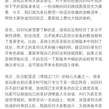
新，游戏世界再次焕发新生。对于那些想要回归却不知从
何下手的冒险者来说，一份清晰的回归路线图显得尤为重
要。今天，我们就为各位整理一份适合收藏的攻略清单，
帮助大家快速找回状态，重新踏上费伦大陆的旅程。
首先，回归玩家需要了解的是，游戏在近期经历了多次平
衡性调整。职业强度、法术效果以及部分装备的数值都有
了显著变化。比如，圣骑士的至圣斩在后期版本中得到了
优化，而术士的某些法术则被小幅削弱。建议回归者先打
开角色面板，重新审视自己的职业和技能搭配。如果之前
是物理输出流，不妨尝试一下新版本中崛起的远程射手或
施法者玩法，这可能会带来全新的战斗体验。
其次，队伍配置是《博德之门3》的核心乐趣之一。很多
老玩家在初次通关时可能只专注于某一固定阵容，但回归
后不妨打破常规。游戏现已支持更多的自定义难度选项，
玩家可以根据自己的喜好调整敌人生命值、AI行为甚至资
源管理规则。推荐尝试一支由战士、牧师、游荡者和法师
组成的经典四人队，既能应对大多数战斗，又能体验丰富