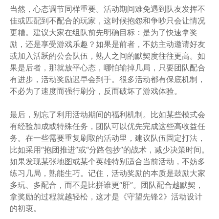
当然，心态调节同样重要。活动期间难免遇到队友发挥不
佳或匹配到不配合的玩家，这时候抱怨和争吵只会让情况
更糟。建议大家在组队前先明确目标：是为了快速拿奖
励，还是享受游戏乐趣？如果是前者，不妨主动邀请好友
或加入活跃的公会队伍，熟人之间的默契度往往更高。如
果是后者，那就放平心态，哪怕输掉几局，只要团队配合
有进步，活动奖励迟早会到手。很多活动都有保底机制，
不必为了速度而强行刷分，反而破坏了游戏体验。
最后，别忘了利用活动期间的福利机制。比如某些模式会
有经验加成或特殊任务，团队可以优先完成这些高收益任
务。在一些需要重复刷取的活动里，建议队伍固定打法，
比如采用“抱团推进”或“分路包抄”的战术，减少决策时间。
如果发现某张地图或某个英雄特别适合当前活动，不妨多
练习几局，熟能生巧。记住，活动奖励的本质是鼓励大家
多玩、多配合，而不是比拼谁更“肝”。团队配合越默契，
拿奖励的过程就越轻松，这才是《守望先锋2》活动设计
的初衷。