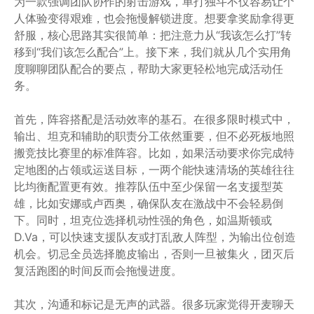
为一款强调团队协作的射击游戏，单打独斗不仅容易让个
人体验变得艰难，也会拖慢解锁进度。想要拿奖励拿得更
舒服，核心思路其实很简单：把注意力从“我该怎么打”转
移到“我们该怎么配合”上。接下来，我们就从几个实用角
度聊聊团队配合的要点，帮助大家更轻松地完成活动任
务。
首先，阵容搭配是活动效率的基石。在很多限时模式中，
输出、坦克和辅助的职责分工依然重要，但不必死板地照
搬竞技比赛里的标准阵容。比如，如果活动要求你完成特
定地图的占领或运送目标，一两个能快速清场的英雄往往
比均衡配置更有效。推荐队伍中至少保留一名支援型英
雄，比如安娜或卢西奥，确保队友在激战中不会轻易倒
下。同时，坦克位选择机动性强的角色，如温斯顿或
D.Va，可以快速支援队友或打乱敌人阵型，为输出位创造
机会。切忌全员选择脆皮输出，否则一旦被集火，团灭后
复活跑图的时间反而会拖慢进度。
其次，沟通和标记是无声的武器。很多玩家觉得开麦聊天