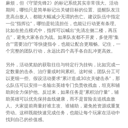
麻烦，但《守望先锋2》的标记系统其实非常强大。活动
期间，哪怕只是简单标记出关键目标的位置、提醒队友注
意高台敌人，都能大幅减少无谓的伤亡。建议队伍中指定
一位“指挥位”，哪怕是轮流担任，也能让行动更有条理。
比如在抢点模式中，指挥可以喊出“先清左侧二楼，再压
点”，避免大家各自为战。如果队友都不开麦，多使用“集
合”“需要治疗”等快捷指令，也能让配合更顺畅。记住，一
个完整的团队行动，永远比四个高手各自乱冲更高效。
另外，活动奖励的获取往往与特定行为挂钩，比如完成一
定数量的击杀、治疗量或时间累积。这时候，团队分工可
以更细一些。假设活动要求“累计造成30次关键击杀”，那
么队伍可以安排一名输出英雄专门负责收残血，坦克和辅
助则全力保护他。反过来，如果任务是“累积治疗量”，辅
助英雄可以优先保持血线健康，而不是冒险去追残血敌
人。大家提前商量好谁主攻、谁辅助，避免抢资源或重复
劳动。这样既能快速完成任务，也能让每个玩家在活动中
找到自己的价值感。