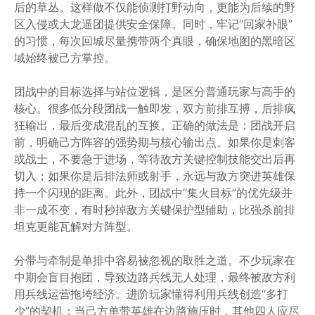
后的草丛。这样做不仅能侦测打野动向，更能为后续的野
区入侵或大龙逼团提供安全保障。同时，牢记“回家补眼”
的习惯，每次回城尽量携带两个真眼，确保地图的黑暗区
域始终被己方掌控。
团战中的目标选择与站位逻辑，是区分普通玩家与高手的
核心。很多低分段团战一触即发，双方前排互搏，后排疯
狂输出，最后变成混乱的互换。正确的做法是：团战开启
前，明确己方阵容的强势期与核心输出点。如果你是刺客
或战士，不要急于进场，等待敌方关键控制技能交出后再
切入；如果你是后排法师或射手，永远与敌方突进英雄保
持一个闪现的距离。此外，团战中“集火目标”的优先级并
非一成不变，有时秒掉敌方关键保护型辅助，比强杀前排
坦克更能瓦解对方阵型。
分带与牵制是单排中容易被忽视的取胜之道。不少玩家在
中期会盲目抱团，导致边路兵线无人处理，最终被敌方利
用兵线运营拖垮经济。进阶玩家懂得利用兵线创造“多打
少”的契机：当己方单带英雄在边路施压时，其他四人应尽