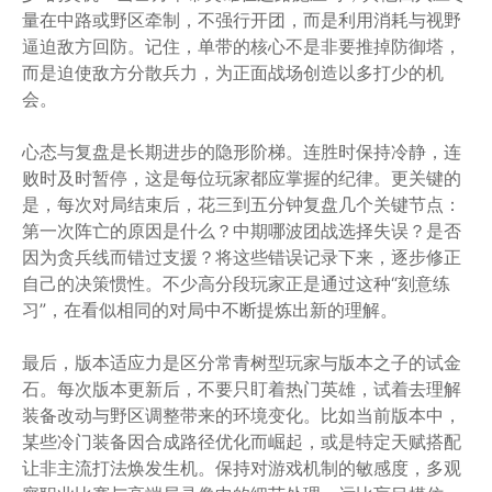
量在中路或野区牵制，不强行开团，而是利用消耗与视野
逼迫敌方回防。记住，单带的核心不是非要推掉防御塔，
而是迫使敌方分散兵力，为正面战场创造以多打少的机
会。
心态与复盘是长期进步的隐形阶梯。连胜时保持冷静，连
败时及时暂停，这是每位玩家都应掌握的纪律。更关键的
是，每次对局结束后，花三到五分钟复盘几个关键节点：
第一次阵亡的原因是什么？中期哪波团战选择失误？是否
因为贪兵线而错过支援？将这些错误记录下来，逐步修正
自己的决策惯性。不少高分段玩家正是通过这种“刻意练
习”，在看似相同的对局中不断提炼出新的理解。
最后，版本适应力是区分常青树型玩家与版本之子的试金
石。每次版本更新后，不要只盯着热门英雄，试着去理解
装备改动与野区调整带来的环境变化。比如当前版本中，
某些冷门装备因合成路径优化而崛起，或是特定天赋搭配
让非主流打法焕发生机。保持对游戏机制的敏感度，多观