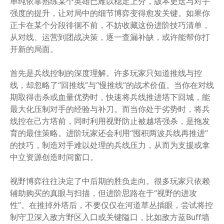
单纯依靠熟练某个英雄已难以稳定上分，版本更迭与对手
强度的提升，让对局中的细节博弈变得愈发关键。如果你
正卡在某个分段徘徊不前，不妨收藏这份进阶技巧清单，
从对线、运营到团战决策，逐一查漏补缺，或许能帮你打
开新的局面。
首先是兵线控制的深度理解。许多玩家只知道推线与控
线，却忽略了“回推线”与“慢推线”的战术价值。当你在对线
期取得击杀或血量优势时，快速将兵线推进塔下回城，能
最大化压制对手的经验与补刀。而当你处于劣势时，将兵
线控在己方塔前，同时利用视野防止被越塔强杀，是拖发
育的最佳策略。进阶玩家还会利用“囤积两波兵线再推进”
的技巧，制造对手难以处理的兵线压力，从而为支援或拿
中立资源创造时间窗口。
视野博弈往往决定了中后期的胜负走向。很多玩家只依赖
辅助购买的真眼与扫描，但进阶思路在于“视野的进攻
性”。在推掉外塔后，不要仅仅在河道草丛插眼，尝试将控
制守卫深入敌方野区入口或关键隘口，比如敌方蓝Buff墙