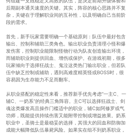
何组建一支既稳定又高效的队伍，是决定前期升级体验和
后期副本通关速度的关键。其实，阵容的核心思路并不复
杂，关键在于理解职业间的互补性，以及明确自己当前阶
段的需求。
首先，新手玩家需要明确一个基础原则：队伍中最好包含
输出、控制和辅助三类角色。输出职业负责清理小怪和爆
发伤害，控制职业能限制怪物行动为队友创造输出环境，
而辅助职业则提供回血、增伤或保护。在游戏初期，很多
玩家倾向于选择狂战士、鬼泣这类热门输出职业，但若队
伍中缺乏控制或辅助，遇到高难度精英怪或BOSS时，很
容易因为生存能力不足而翻车。
从职业搭配的稳定性来看，推荐新手优先考虑“一主C、一
辅C、一奶系”的经典三角阵容。主C可以选择狂战士、剑
魂这类爆发高且操作门槛适中的职业，辅C如阿修罗或气
功师，既能提供持续伤害又能附带控制或增益效果。奶系
职业中，圣骑士是最稳妥的选择，其强大的回血和防御加
成能大幅降低队伍暴毙风险。如果实在组不到奶系职业，