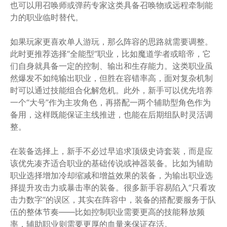
也可以用召唤师或弹药专家这类具备召唤物或远程牵制能
力的职业临时替代。
如果玩家更喜欢单人游玩，那么阵容的思路就需要调整。
此时更推荐选择“全能型”职业，比如魔道学者或暗帝，它
们自身就具备一定的控制、输出和生存能力。这类职业虽
然爆发不如纯输出职业，但胜在容错率高，面对复杂机制
时可以通过技能组合化解危机。此外，新手可以优先培养
一个“大号”作为主攻角色，再搭配一两个辅助型角色作为
备用，这样既能保证主线推进，也能在后期组队时灵活调
整。
在装备选择上，新手不必过早追求顶级史诗套装，而是应
该优先凑齐适合职业的基础传说或神器装备。比如为辅助
职业选择增加冷却缩减和增益效果的装备，为输出职业选
择提升攻击力或暴击率的装备。很多新手容易陷入“只看攻
击力数字”的误区，其实在阵容中，装备的搭配要服务于队
伍的整体节奏——比如控制职业需要更高的技能释放频
率，辅助职业则需要更厚的血量来保证存活。