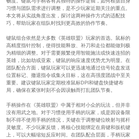
畅度。键鼠与手柄各有其独特的操作逻辑，如何根据自身
习惯与团队需求进行调整，是不少玩家近期关注的重点。
本文将从实战角度出发，探讨这两种操作方式的适配技
巧，帮助玩家在组队时找到更高效的协作节奏。
键鼠组合依然是大多数《英雄联盟》玩家的首选。鼠标的
高精度指针控制，使得技能释放、补刀和走位都能做到极
为精细的调整。对于需要频繁使用智能施法或快速连招的
英雄，比如劫或亚索，键鼠的响应速度优势尤为明显。在
团队配合方面，键鼠玩家可以更迅速地通过信号轮盘发送
位置标记、撤退指令或集火目标，这在高强度团战中至关
重要。建议键鼠玩家定期校准鼠标DPI和键盘快捷键布
局，确保在紧张时刻不会因误触而打乱团队节奏。
手柄操作在《英雄联盟》中属于相对小众的玩法，但并非
没有用武之地。对于习惯使用手柄的玩家，或是因设备限
制不得不使用手柄的情况，关键在于调整键位映射与摇杆
灵敏度。不少玩家反馈，将核心技能绑定在肩键和扳机键
上，可以大幅缩短反应时间。在团队配合层面，手柄玩家