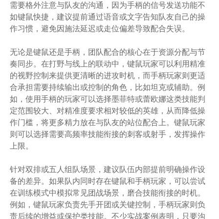
需要格外注意与队友的沟通，因为手柄的信号发送功能不
如键鼠快捷，建议提前通过语音或文字告知队友自己的操
作习惯，避免因施法延迟或走位偏差导致配合失误。
无论是键鼠还是手柄，团队配合的核心在于资源分配与节
奏同步。在打野与线上的联动中，键鼠玩家可以利用精准
的视野控制来提供更清晰的进攻时机，而手柄玩家则更适
合承担需要持续输出或控制的角色，比如坦克或辅助。例
如，使用手柄的玩家可以选择墨菲特或蕾欧娜这类技能判
定范围较大、对精准度要求相对较低的英雄，从而降低操
作门槛，将更多精力放在与队友的站位配合上。键鼠玩家
则可以选择需要高频率技能衔接的刺客或射手，发挥操作
上限。
针对双排或五人组队场景，建议队伍内部提前明确操作设
备的差异。如果队内同时存在键鼠和手柄玩家，可以尝试
在训练模式中模拟常见团战场景，磨合技能衔接的时机。
例如，键鼠玩家负责先手开团或关键控制，手柄玩家则负
责后续的增益或保护类技能。不少实战案例表明，只要沟