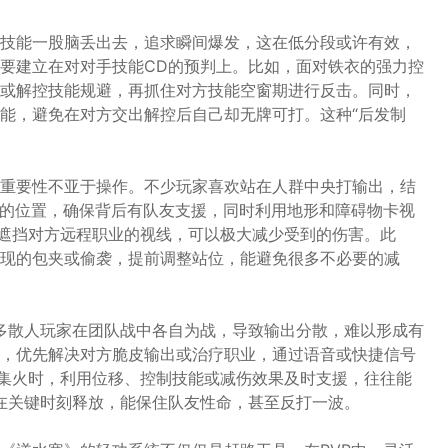
技能一股脑丢出去，追求瞬间爆发，这在低分段或许有效，
要建立在对对手技能CD的预判上。比如，面对铁衣的强力控
或解控技能规避，再抓住对方技能空窗期进行反击。同时，
能，避免在对方交出解控后自己却无牌可打。这种“后发制
重要性不亚于操作。不少玩家喜欢站在人群中央打输出，结
己的位置，确保背后有队友支援，同时利用地形和障碍物卡视
子遮挡对方远程职业的视线，可以极大减少受到的伤害。此
现的包夹或偷袭，提前调整站位，能避免很多不必要的减
很多散人玩家在团队战中各自为战，导致输出分散，难以形成有
，优先解决对方脆皮输出或治疗职业，通过语音或快捷信号
或集火时，利用位移、控制技能或减伤效果及时支援，往往能
，在关键时刻释放，能保住队友性命，甚至反打一波。