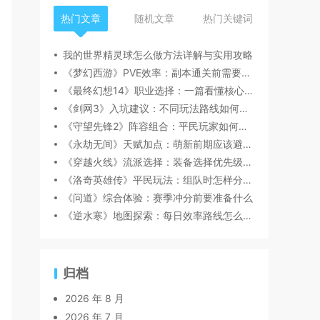
热门文章
随机文章
热门关键词
我的世界精灵球怎么做方法详解与实用攻略
《梦幻西游》PVE效率：副本通关前需要注意什么
《最终幻想14》职业选择：一篇看懂核心玩法
《剑网3》入坑建议：不同玩法路线如何选择
《守望先锋2》阵容组合：平民玩家如何规划资源
《永劫无间》天赋加点：萌新前期应该避开哪些坑
《穿越火线》流派选择：装备选择优先级怎么判断
《洛奇英雄传》平民玩法：组队时怎样分工更顺畅
《问道》综合体验：赛季冲分前要准备什么
《逆水寒》地图探索：每日效率路线怎么安排
归档
2026 年 8 月
2026 年 7 月