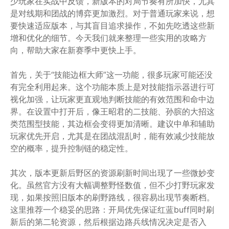
少玩家在实战中反馈，新版本的对局节奏有所加快，尤其
是对线期和团战的博弈更加激烈。对于普通玩家来说，想
要快速适应版本，与其盲目追求操作，不如先吃透这些新
增和优化的细节。今天我们就来整理一些实用的攻略方
向，帮助大家在新赛季中更快上手。
首先，关于“技能边框大师”这一功能，很多玩家可能还没
有完全利用起来。这个功能本质上是对技能指示器进行可
视化加强，让玩家更直观地判断技能的有效范围和命中边
界。在设置中打开后，像王昭君的二技能、孙膑的大招这
类范围型技能，其边框会变得更加清晰。建议中单和辅助
玩家优先开启，尤其是在团战混乱时，能有效减少技能放
空的概率，提升控制链的稳定性。
其次，版本更新后野区的资源刷新时间出现了一些微妙变
化。虽然官方没有大幅调整野怪数值，但不少打野玩家发
现，如果按照旧版本的刷野路线，很容易出现节奏断档。
这里推荐一个稳妥的思路：开局优先保证红蓝buff同时刷
新后的第二轮资源，然后根据边路兵线情况决定是否入