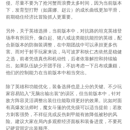
侵。尽量不要为了抢河蟹而浪费太多时间，因为当前版本
下，发育型打野（如露娜、赵云）的成长曲线更加平滑，
前期稳住经济比冒险抓人更重要。
另外，关于英雄选择，当前版本中，对抗路的坦克英雄登
场率有所回升。像白起、猪八戒这类能抗能控的英雄，配
合新版本的防御装调整，在中期团战中可以承担更多伤
害。而对于射手玩家来说，马可波罗和狄仁杰依然是稳健
之选，前者凭借真伤和机动性，后者依靠解控和持续输
出。如果队伍缺少开团手段，不妨考虑一下吕布或廉颇，
他们的控制能力在当前版本中相当突出。
除了英雄和功能优化，装备选择也是上分的关键。不少玩
家容易陷入“无脑出输出装”的误区，但当前版本中，针对
敌方阵容灵活调整出装往往能取得更好的效果。比如对面
有高爆发法师时，魔女斗篷的优先级可以适当提前；若敌
方刺客强势，不祥征兆或反伤刺甲能有效降低被秒的风
险。建议大家在局内多观察经济面板和装备进度，不要死
记硬背固定出装顺序。