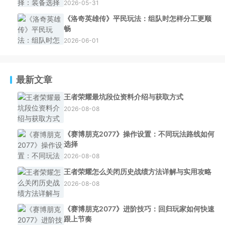
2026-05-31
《洛奇英雄传》平民玩法：组队时怎样分工更顺
畅
2026-06-01
最新文章
王者荣耀最坑段位资料介绍与获取方式
2026-08-08
《赛博朋克2077》操作设置：不同玩法路线如何
选择
2026-08-08
王者荣耀怎么关闭历史战绩方法详解与实用攻略
2026-08-08
《赛博朋克2077》进阶技巧：回归玩家如何快速
跟上节奏