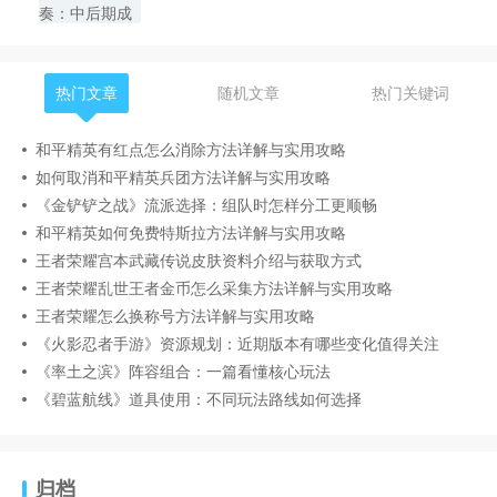
热门文章
随机文章
热门关键词
和平精英有红点怎么消除方法详解与实用攻略
如何取消和平精英兵团方法详解与实用攻略
《金铲铲之战》流派选择：组队时怎样分工更顺畅
和平精英如何免费特斯拉方法详解与实用攻略
王者荣耀宫本武藏传说皮肤资料介绍与获取方式
王者荣耀乱世王者金币怎么采集方法详解与实用攻略
王者荣耀怎么换称号方法详解与实用攻略
《火影忍者手游》资源规划：近期版本有哪些变化值得关注
《率土之滨》阵容组合：一篇看懂核心玩法
《碧蓝航线》道具使用：不同玩法路线如何选择
归档