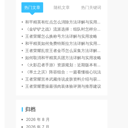
热门文章
随机文章
热门关键词
和平精英有红点怎么消除方法详解与实用攻略
《金铲铲之战》流派选择：组队时怎样分工更顺畅
王者荣耀怎么换称号方法详解与实用攻略
和平精英如何免费特斯拉方法详解与实用攻略
王者荣耀乱世王者金币怎么采集方法详解与实用攻略
如何取消和平精英兵团方法详解与实用攻略
《火影忍者手游》资源规划：近期版本有哪些变化值得关注
《率土之滨》阵容组合：一篇看懂核心玩法
王者荣耀宫本武藏传说皮肤资料介绍与获取方式
王者荣耀曹操最强肉装体验评测与推荐建议
归档
2026 年 8 月
2026 年 7 月