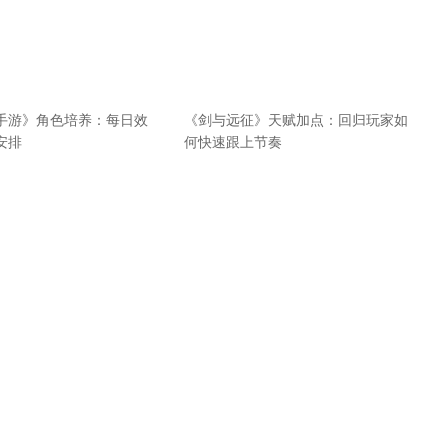
手游》角色培养：每日效
《剑与远征》天赋加点：回归玩家如
安排
何快速跟上节奏