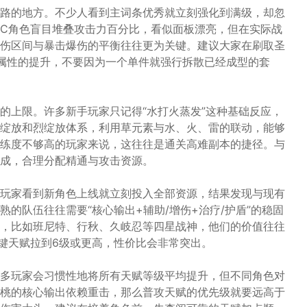
路的地方。不少人看到主词条优秀就立刻强化到满级，却忽
C角色盲目堆叠攻击力百分比，看似面板漂亮，但在实际战
伤区间与暴击爆伤的平衡往往更为关键。建议大家在刷取圣
属性的提升，不要因为一个单件就强行拆散已经成型的套
的上限。许多新手玩家只记得“水打火蒸发”这种基础反应，
绽放和烈绽放体系，利用草元素与水、火、雷的联动，能够
练度不够高的玩家来说，这往往是通关高难副本的捷径。与
成，合理分配精通与攻击资源。
玩家看到新角色上线就立刻投入全部资源，结果发现与现有
的队伍往往需要“核心输出+辅助/增伤+治疗/护盾”的稳固
，比如班尼特、行秋、久岐忍等四星战神，他们的价值往往
键天赋拉到6级或更高，性价比会非常突出。
多玩家会习惯性地将所有天赋等级平均提升，但不同角色对
桃的核心输出依赖重击，那么普攻天赋的优先级就要远高于